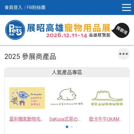
會員登入
FB粉絲團
2025 參展商產品
人氣產品專區
葛利獨家動物毛逗貓棒
SaKusa弎草のサクサク手作凍乾
歐卡牛牛OKAMOOMOO 貓草包