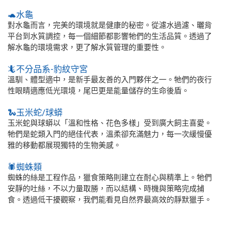
🐢水龜
對水龜而言，完美的環境就是健康的秘密。從濾水過濾、曬背
平台到水質調控，每一個細節都影響牠們的生活品質。透過了
解水龜的環境需求，更了解水質管理的重要性。
🦎不分品系-豹紋守宮
溫馴、體型適中，是新手最友善的入門夥伴之一。牠們的夜行
性眼睛適應低光環境，尾巴更是能量儲存的生命後盾。
🐍玉米蛇/球蟒
玉米蛇與球蟒以「溫和性格、花色多樣」受到廣大飼主喜愛。
牠們是蛇類入門的絕佳代表，溫柔卻充滿魅力，每一次緩慢優
雅的移動都展現獨特的生物美感。
🕷️蜘蛛類
蜘蛛的絲是工程作品，獵食策略則建立在耐心與精準上。牠們
安靜的吐絲，不以力量取勝，而以結構、時機與策略完成捕
食。透過低干擾觀察，我們能看見自然界最高效的靜默獵手。