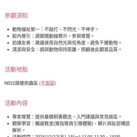
參觀須知
動物福祉第一：不敲打、不閃光、不伸手。
館內導引：請跟隨動線標示，參與導覽。
拍攝友善：建議使用自然光與低角度，避免干擾動物。
清潔與安全：請與動物保持距離，照顧彼此觀賞品質。
活動地點
N022兩棲爬蟲區
(平面圖)
活動內容
專家導覽：提供基礎飼養觀念、入門建議與常見誤區。
觀察學習：觸感教室(需指導員引導體驗)、鱗片與趾部構造
解析。
活動時間：2025/12/12(五)-15(一) 11:00-11:30、15:00-