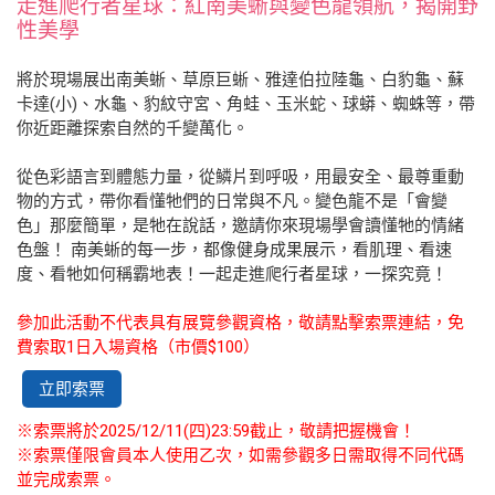
走進爬行者星球：紅南美蜥與變色龍領航，揭開野
性美學
將於現場展出南美蜥、草原巨蜥、雅達伯拉陸龜、白豹龜、蘇
卡達(小)、水龜、豹紋守宮、角蛙、玉米蛇、球蟒、蜘蛛等，帶
你近距離探索自然的千變萬化。
從色彩語言到體態力量，從鱗片到呼吸，用最安全、最尊重動
物的方式，帶你看懂牠們的日常與不凡。變色龍不是「會變
色」那麼簡單，是牠在說話，邀請你來現場學會讀懂牠的情緒
色盤！ 南美蜥的每一步，都像健身成果展示，看肌理、看速
度、看牠如何稱霸地表！一起走進爬行者星球，一探究竟！
參加此活動不代表具有展覽參觀資格，敬請點擊索票連結，免
費索取1日入場資格（市價$100）
立即索票
※索票將於2025/12/11(四)23:59截止，敬請把握機會！
※索票僅限會員本人使用乙次，如需參觀多日需取得不同代碼
並完成索票。