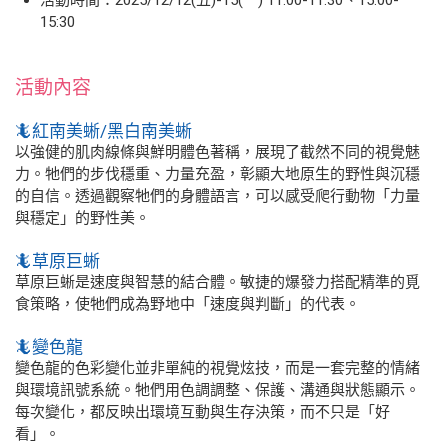
15:30
活動內容
🦎紅南美蜥/黑白南美蜥
以強健的肌肉線條與鮮明體色著稱，展現了截然不同的視覺魅
力。牠們的步伐穩重、力量充盈，彰顯大地原生的野性與沉穩
的自信。透過觀察牠們的身體語言，可以感受爬行動物「力量
與穩定」的野性美。
🦎草原巨蜥
草原巨蜥是速度與智慧的結合體。敏捷的爆發力搭配精準的覓
食策略，使牠們成為野地中「速度與判斷」的代表。
🦎變色龍
變色龍的色彩變化並非單純的視覺炫技，而是一套完整的情緒
與環境訊號系統。牠們用色調調整、保護、溝通與狀態顯示。
每次變化，都反映出環境互動與生存決策，而不只是「好
看」。