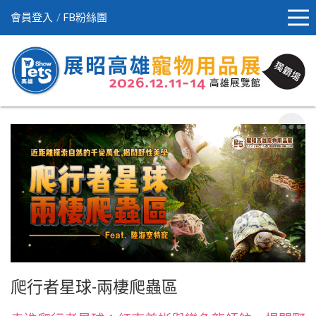
會員登入
FB粉絲團
爬行者星球-兩棲爬蟲區