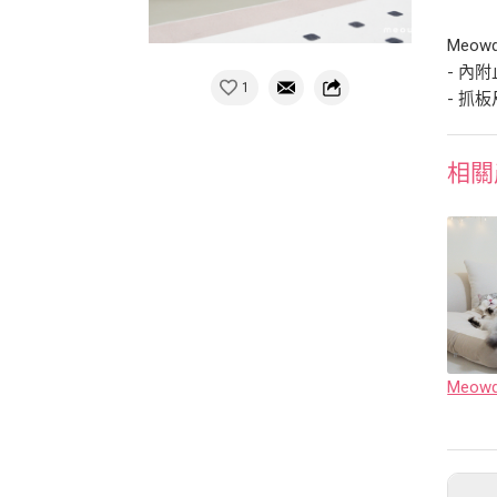
Meo
- 內
1
- 抓板
相關