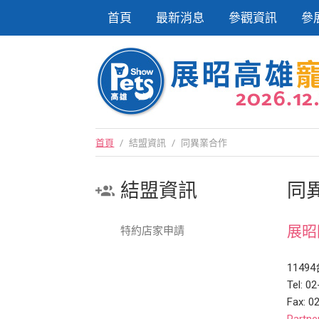
首頁
最新消息
參觀資訊
參
首頁
/
結盟資訊
/
同異業合作
結盟資訊
同
展昭
特約店家申請
114
Tel: 0
Fax: 0