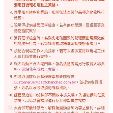
消您日後報名活動之資格。
理學檢查限狗狗貓貓，現場無法為其他品種之動物進行
檢查。
現場僅提供基礎理學檢查，若有疾病問題，建議至專業
動物醫院就診。
進行理學檢查時，為避免毛孩因過於緊張而出現應激或
相關攻擊行為，獸醫師將視現場情況調整檢查項目。
請配合現場工作人員指示，若有未盡事宜將以現場工作
人員判斷並進行調整。
報名活動不含入場門票，報名活動者需另行取得入場資
格，
請點我完成線上索票
。
如欲取消課程及基礎理學檢查請來信
CustomerService@chanchao.com.tw
，並提供會員帳
號，姓名以及欲取消的課程資訊。
課程開始後10分鐘即不開放中途入場，入場後請勿任意
離場，以免影響課程進行及其他學員之權益。
大會保有最終修改、解釋及變動講師內容之權利，詳細