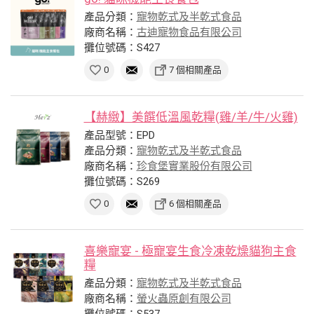
產品分類：
寵物乾式及半乾式食品
廠商名稱：
古迪寵物食品有限公司
攤位號碼：S427
0
7 個相關產品
【赫緻】美饌低溫風乾糧(雞/羊/牛/火雞)
產品型號：EPD
產品分類：
寵物乾式及半乾式食品
廠商名稱：
珍食堡實業股份有限公司
攤位號碼：S269
0
6 個相關產品
喜樂寵宴 - 極寵宴生食冷凍乾燥貓狗主食
糧
產品分類：
寵物乾式及半乾式食品
廠商名稱：
螢火蟲原創有限公司
攤位號碼：S537