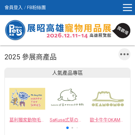
會員登入
FB粉絲團
2025 參展商產品
人氣產品專區
葛利獨家動物毛逗貓棒
SaKusa弎草のサクサク手作凍乾
歐卡牛牛OKAMOOMOO 貓草包