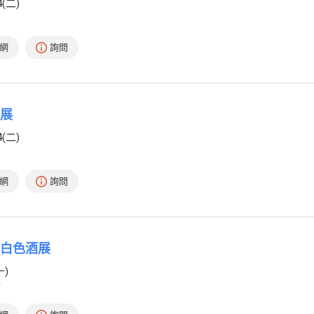
4(二)
網
詢問
酒展
4(二)
網
詢問
暨白色酒展
一)
館