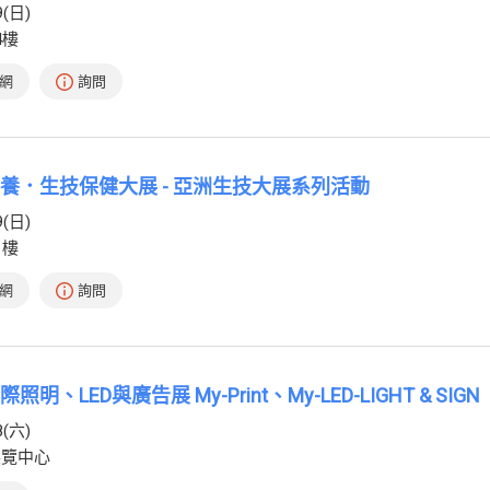
9(日)
4樓
網
詢問
容保養．生技保健大展 - 亞洲生技大展系列活動
9(日)
1樓
網
詢問
照明、LED與廣告展 My-Print、My-LED-LIGHT & SIGN
8(六)
展覽中心