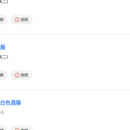
4(二)
網
詢問
酒展
4(二)
網
詢問
暨白色酒展
一)
館