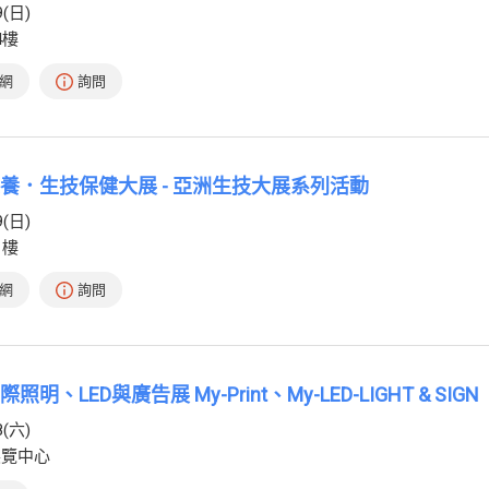
9(日)
4樓
網
詢問
容保養．生技保健大展 - 亞洲生技大展系列活動
9(日)
1樓
網
詢問
照明、LED與廣告展 My-Print、My-LED-LIGHT & SIGN
8(六)
展覽中心