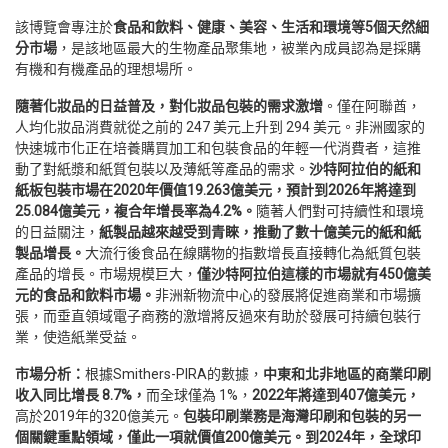
該博覽會專注於
食品和飲料、健康、美容、生活和環境等
5
個天然細
分市場
，是該地區最大的生物產品聚集地，被業內成員認為是採購
有機和有機產品的理想場所。
隨著化妝品的日益普及，對化妝品包裝的需求激增
。僅在阿聯酋，
人均化妝品消費就從之前的 247 美元上升到 294 美元。非洲國家的
快速城市化正在培養購買加工和包裝食品的年輕一代消費者，這推
動了對紙漿和紙質包裝以及薄紙等產品的需求。
沙特阿拉伯的紙和
紙板包裝市場在
2020
年價值
19.263
億美元，預計到
2026
年將達到
25.084
億美元，複合年增長率為
4.2%
。
隨著人們對可持續性和環境
的日益關注，
紙製品越來越受到青睞，推動了數十億美元的紙和紙
製品增長。
大流行後食品在線購物的指數增長直接轉化為紙質包裝
產品的增長。市場規模巨大，
僅沙特阿拉伯這樣的市場就有
450
億美
元的食品和飲料市場。
非洲新物流中心的發展將促進商業和市場擴
張，而垂直領域電子商務的激增將反過來有助於發展可持續包裝行
業，使造紙業受益。
市場分析
：
根據Smithers-PIRA的數據，
中東和北非地區的商業印刷
收入同比增長 8.7%，
而全球僅為 1%，
2022年將達到407億美元，
高於2019年的320億美元。
包裝印刷業務是海灣印刷和包裝的另一
個關鍵重點領域，僅此一項就價值200億美元。到2024年，全球印