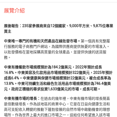
展覽介紹
展後報告：
235
家參展商來自
12
個國家、
9,000
平方米
、
9,875
位專業
買主
中東唯一專門的有機和天然產品在線批發市場。
第一個具有完整履
行服務的電子商務門戶網站，為國際供應商提供無憂的市場准入。
以批發價格在當地採購高質量的全球產品，並提供快速的送貨服
務。
中東有機餐飲市場規模預計為
184.2
億美元
，
2022
年預計成長
16.8%
。
中東美容及化妝用品市場規模預計
322
億美元
，
2025
年預計
成長
6.4%
。
中東健康與保健市場規模預計
22
億美元
，
複合成長率為
13.8%
。
中東可持續生活和綠色生活用品市場規模預計為
746.4
億美
元
，
政府正積極的尋求投資
1,633
億美元的市場
，
成長可期
。
中東有機市場的增長：
在過去的幾年裡，中東有機市場的增長簡直
是倍數級增長。作為該地區的商業中心，它是在日益向健康生活和
高可支配收入轉變的推動下蓬勃發展的自然市場中啟動機會的理想
場所。作為世界上最大的進口市場之一，這給任何希望進入該市場