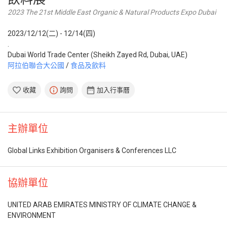
2023 The 21st Middle East Organic & Natural Products Expo Dubai
2023/12/12(二) - 12/14(四)
.
Dubai World Trade Center (Sheikh Zayed Rd, Dubai, UAE)
阿拉伯聯合大公國
/
食品及飲料
收藏
詢問
加入行事曆
主辦單位
Global Links Exhibition Organisers & Conferences LLC
協辦單位
UNITED ARAB EMIRATES MINISTRY OF CLIMATE CHANGE &
ENVIRONMENT