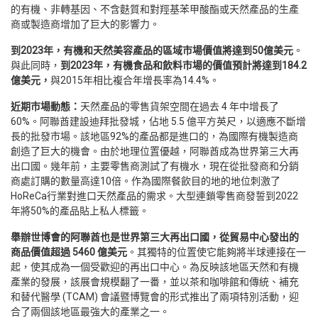
的有機、非轉基因、不含麩質和對羥基苯甲酸酯或天然產品的生產
商或製造商增加了巨大的影響力。
到2023年，有機和天然美容產品的區域市場價值將達到50億美元
。
與此同時，
到2023年，有機食品和飲料市場的價值預計將達到184.2
億美元，
與2015年相比複合年增長率為14.4%。
近期市場動態：
天然產品的零售貨架空間在過去 4 年中增長了
60%。阿聯酋建設迪拜批發城，佔地 5.5 億平方英尺，以適應不斷增
長的批發市場。該地區92%的產品都是進口的，為國際有機製造商
創造了巨大的機會。由於地理位置優越，阿聯酋成為世界第三大再
出口國。幾年前，主要零售商測試了有機水，現在從批發商和分銷
商處訂購的數量高達10倍。作為國際餐飲目的地的地位刺激了
HoReCa行業對進口天然產品的需求。大型連鎖零售商發誓到2022
年將50%的產品貼上私人標籤。
舉辦世博會的阿聯酋也是世界第三大再出口國，從貿易中心發出的
商品價值超過
5460
億美元
。其獨特的位置使它能夠將半球連接在一
起，使其成為一個受歡迎的再出口中心。為反映該地區天然和有機
產業的發展，該展會規模翻了一番，並以茶和咖啡館和傳統、補充
和替代醫學 (TCAM) 會議暨博覽會的形式推出了兩項特別活動，迎
合了兩個該地區最強大的產業之一。