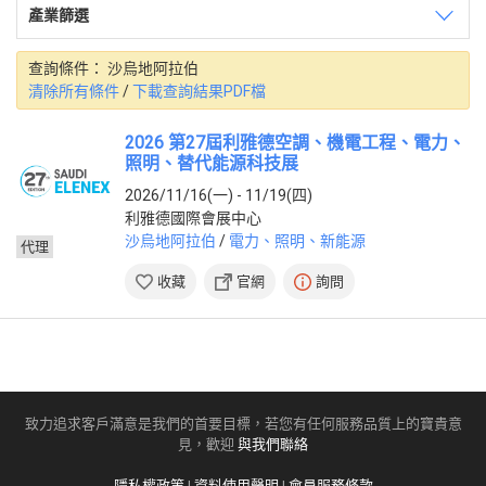
產業篩選
土耳其
(3)
巴基斯坦
(3)
印度
(3)
查詢條件：
沙烏地阿拉伯
中國
(2)
清除所有條件
/
下載查詢結果PDF檔
泰國
(2)
日本
(1)
2026 第27屆利雅德空調、機電工程、電力、
印尼
(1)
照明、替代能源科技展
沙烏地阿拉伯
(1)
2026/11/16(一) - 11/19(四)
烏茲別克
(1)
利雅德國際會展中心
美洲
沙烏地阿拉伯
/
電力、照明、新能源
代理
墨西哥
(3)
收藏
官網
詢問
秘魯
(2)
巴西
(1)
阿根廷
(1)
歐洲
德國
(8)
致力追求客戶滿意是我們的首要目標，若您有任何服務品質上的寶貴意
希臘
(3)
見，歡迎
與我們聯絡
波蘭
(1)
隱私權政策
|
資料使用聲明
|
會員服務條款