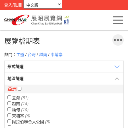
登入/註冊
展覽檔期表
熱門：
主辦
/
台灣
/
越南
/
柬埔寨
形式篩選
地區篩選
亞洲
臺灣
(51)
越南
(14)
緬甸
(10)
柬埔寨
(6)
阿拉伯聯合大公國
(5)
孟加拉
(4)