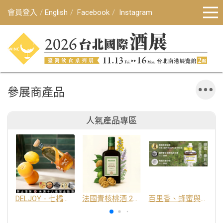
會員登入
English
Facebook
Instagram
參展商產品
人氣產品專區
DELJOY - 七橘干邑利口酒 24%
法國青核桃酒 25%
百里香、蜂蜜與番紅花酒