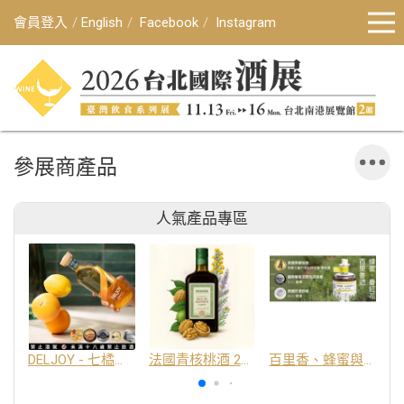
會員登入
English
Facebook
Instagram
參展商產品
人氣產品專區
DELJOY - 七橘干邑利口酒 24%
法國青核桃酒 25%
百里香、蜂蜜與番紅花酒