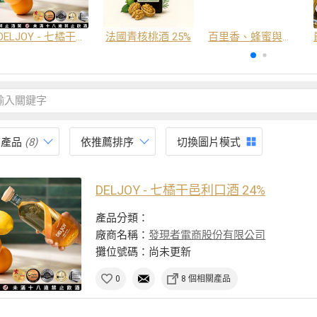
DELJOY - 七橘干邑利口酒 24%
法國青核桃酒 25%
百里香、蜂蜜與番紅花酒
有產品
(8)
依推薦排序
切換圖片模式
DELJOY - 七橘干邑利口酒 24%
產品分類：
廠商名稱：
發現者電商股份有限公司
攤位號碼：尚未更新
0
8 個相關產品