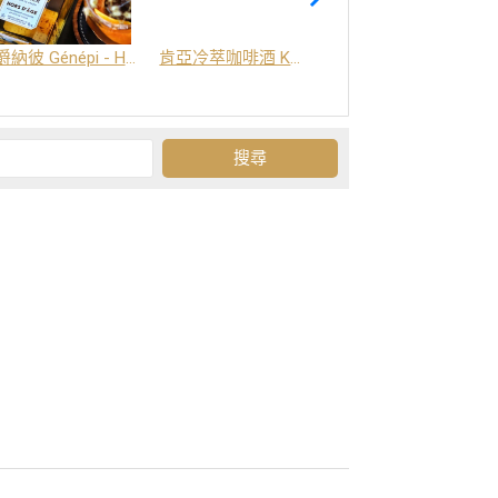
爵納彼 Génépi - Hors d'Age (橡木桶陳釀) -阿爾卑斯山草本酒
肯亞冷萃咖啡酒 Kenya Coffee Brew
Grand-Olan 阿爾卑斯山修道院草本酒 - 23種秘方草本