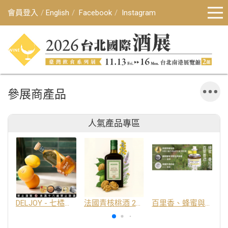
會員登入
English
Facebook
Instagram
參展商產品
人氣產品專區
DELJOY - 七橘干邑利口酒 24%
法國青核桃酒 25%
百里香、蜂蜜與番紅花酒