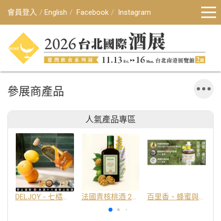
會員登入
English
Facebook
Instagram
參展商產品
人氣產品專區
DELJOY - 七橘干邑利口酒 24%
法國青核桃酒 25%
百里香、蜂蜜與番紅花酒