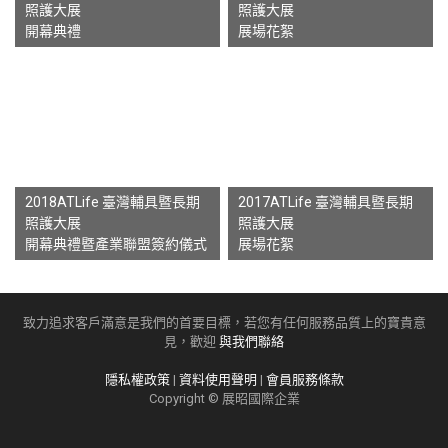
照護大展
照護大展
開幕典禮
展場花絮
2018ATLife 臺灣輔具暨長期
2017ATLife 臺灣輔具暨長期
照護大展
照護大展
開幕典禮暨產業聯盟簽約儀式
展場花絮
致力追求客戶滿意是我們的首要目標，若您有任何服務品質上的寶貴意
見，歡迎
與我們聯絡
隱私權政策
|
資料使用聲明
|
會員服務條款
Copyright © 展昭國際企業