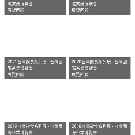
際茶業博覽會
際茶業博覽會
展覽回顧
展覽回顧
2021台灣飲食系列展 - 台灣國
2020台灣飲食系列展 - 台灣國
際茶業博覽會
際茶業博覽會
展覽回顧
展覽回顧
2019台灣飲食系列展 - 台灣國
2018台灣飲食系列展 - 台灣國
際茶業博覽會
際茶業博覽會