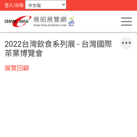
登入/註冊
2022台灣飲食系列展 - 台灣國際
茶業博覽會
展覽回顧