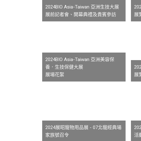
2024BIO Asia-Taiwan 亞洲生技大展
20
展前記者會、開幕典禮及貴賓參訪
展
2024BIO Asia-Taiwan 亞洲美容保
養．生技保健大展
2
展場花絮
展
2024展昭寵物用品展 - 07北寵經典場
2
家族號召令
活