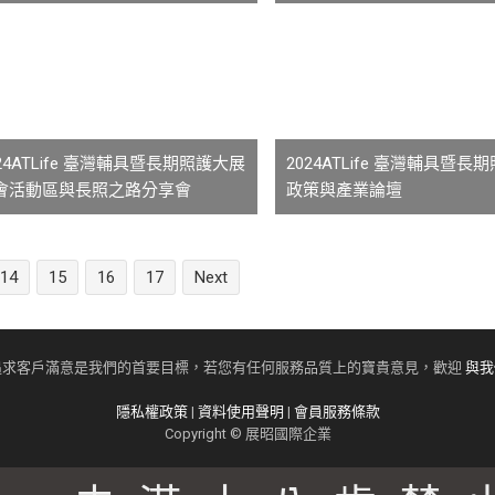
024ATLife 臺灣輔具暨長期照護大展
2024ATLife 臺灣輔具暨長
會活動區與長照之路分享會
政策與產業論壇
14
15
16
17
Next
追求客戶滿意是我們的首要目標，若您有任何服務品質上的寶貴意見，歡迎
與我
隱私權政策
|
資料使用聲明
|
會員服務條款
Copyright © 展昭國際企業