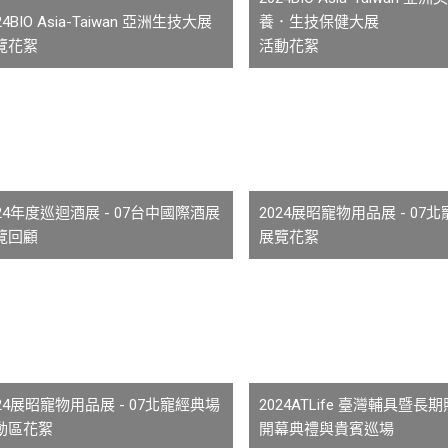
24BIO Asia-Taiwan 亞洲生技大展
養．生技保健大展
覽花絮
活動花絮
024年度巡迴酒展 - 07台中國際酒展
2024展昭寵物用品展 - 07
覽回顧
展覽花絮
024展昭寵物用品展 - 07北寵經典場
2024ATLife 臺灣輔具暨長
動區花絮
開幕典禮與貴賓巡場