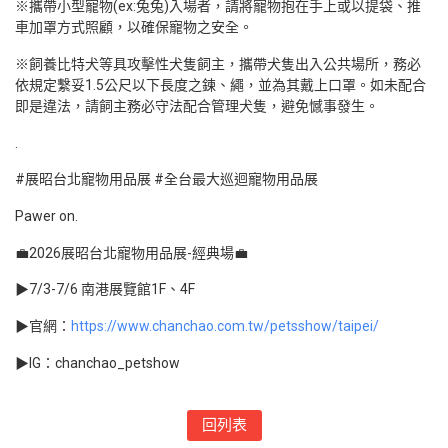
※攜帶小型寵物(ex:兔兔)入場者，請將寵物抱在手上或以提袋、推
車加罩方式照顧，以確保寵物之安全。
※飼養比特犬等具攻擊性犬隻飼主，攜帶犬隻出入公共場所，務必
依規定繫妥1.5公尺以下長度之鍊、繩，並為其戴上口罩。如未配合
即是違法，請飼主務必守法配合管理犬隻，避免憾事發生。
.
#展昭台北寵物用品展 #全台最大巡迴寵物用品展
Pawer on.
💼2026展昭台北寵物用品展-經典場💼
▶7/3-7/6 南港展覽館1F、4F
▶官網：
https://www.chanchao.com.tw/petsshow/taipei/
▶IG：chanchao_petshow
回列表