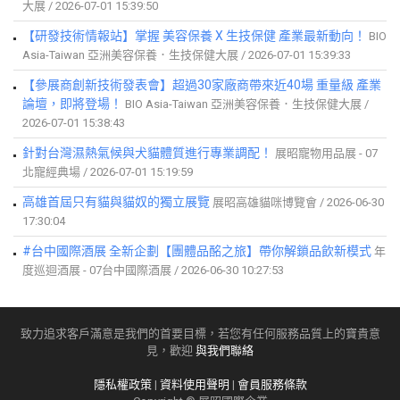
大展 / 2026-07-01 15:39:50
【研發技術情報站】掌握 美容保養 X 生技保健 產業最新動向！
BIO
Asia-Taiwan 亞洲美容保養．生技保健大展 / 2026-07-01 15:39:33
【參展商創新技術發表會】超過30家廠商帶來近40場 重量級 產業
論壇，即將登場！
BIO Asia-Taiwan 亞洲美容保養．生技保健大展 /
2026-07-01 15:38:43
針對台灣濕熱氣候與犬貓體質進行專業調配！
展昭寵物用品展 - 07
北寵經典場 / 2026-07-01 15:19:59
高雄首屆只有貓與貓奴的獨立展覽
展昭高雄貓咪博覽會 / 2026-06-30
17:30:04
#台中國際酒展 全新企劃【團體品酩之旅】帶你解鎖品飲新模式
年
度巡迴酒展 - 07台中國際酒展 / 2026-06-30 10:27:53
致力追求客戶滿意是我們的首要目標，若您有任何服務品質上的寶貴意
見，歡迎
與我們聯絡
隱私權政策
|
資料使用聲明
|
會員服務條款