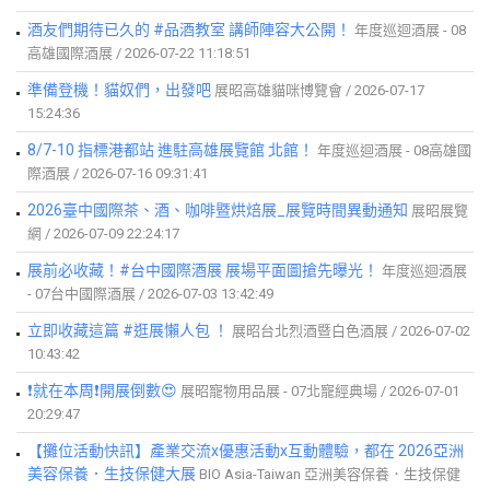
酒友們期待已久的 #品酒教室 講師陣容大公開！
年度巡迴酒展 - 08
高雄國際酒展 / 2026-07-22 11:18:51
準備登機！貓奴們，出發吧
展昭高雄貓咪博覽會 / 2026-07-17
15:24:36
8/7-10 指標港都站 進駐高雄展覽館 北館！
年度巡迴酒展 - 08高雄國
際酒展 / 2026-07-16 09:31:41
2026臺中國際茶、酒、咖啡暨烘焙展_展覽時間異動通知
展昭展覽
網 / 2026-07-09 22:24:17
展前必收藏！#台中國際酒展 展場平面圖搶先曝光！
年度巡迴酒展
- 07台中國際酒展 / 2026-07-03 13:42:49
立即收藏這篇 #逛展懶人包 ！
展昭台北烈酒暨白色酒展 / 2026-07-02
10:43:42
❗就在本周❗開展倒數😍
展昭寵物用品展 - 07北寵經典場 / 2026-07-01
20:29:47
【攤位活動快訊】產業交流x優惠活動x互動體驗，都在 2026亞洲
美容保養．生技保健大展
BIO Asia-Taiwan 亞洲美容保養．生技保健