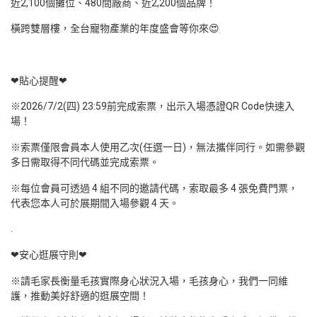
近2,100個攤位、480間廠商、近2,200個品牌！
橫跨雙層樓，全台寵物產業的年度盛會等你來😍
❤貼心提醒❤
※2026/7/2(四) 23:59前完成索票，出示入場憑證QR Code快速入
場！
※索票僅限會員本人使用乙次(任選一日)，無法攜伴同行。如需參觀
多日需取得不同代碼並完成索票。
※每位會員可透過 4 組不同的邀請代碼，索取最多 4 張免費門票，
代表您本人可於展期間入場參觀 4 天。
.
❤安心逛展守則❤
※請毛家長衡量毛孩實際身心狀況入場，毛孩身心，我們一同維
護，推動美好舒適的逛展空間！