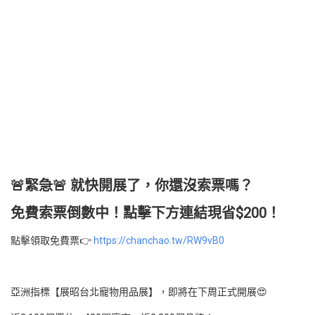
🚨緊急🚨 就快開展了，你還沒索票嗎？
免費索票倒數中！點擊下方連結現省$200！
點擊領取免費票👉
https://chanchao.tw/RW9vB0
亞洲指標【展昭台北寵物用品展】，即將在下周正式開展😍