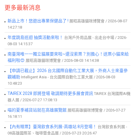
更多最新消息
新品上市！悠遊出專業保健品了 !
展昭高雄貓咪博覽會 / 2026-08-07
14:27:18
年度跳島巡迴 抽獎活動來啦！
台灣戶外用品展 - 出走台中場 / 2026-
08-03 14:15:37
南臺灣唯一一獨立貓展要來啦~還沒索票？別擔心！送票小貓來給
福利啦😍
展昭高雄貓咪博覽會 / 2026-08-03 14:14:38
【申請已截止】2026 台北國際自動化工業大展，外商人士來臺參
觀補助
Intelligent Asia - 台北國際自動化工業大展 / 2026-08-03
10:48:23
TAIREX 2028 即將登場 敬請期待更多展會資訊
TAIREX 台灣國際AI機
器人展 / 2026-07-27 17:08:13
喵的夏季補貨站就在高雄展覽館
展昭高雄貓咪博覽會 / 2026-07-27
16:18:11
【內有贈票】臺灣飲食系列展-高雄站 8月登場！
台灣飲食系列展 -
08高雄國際茶、咖啡暨食品展 / 2026-07-23 20:26:47