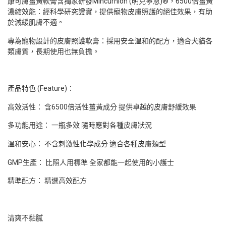
康可膚薑黃軟膏含獨家研發Mincurnion (明克寧恩)®，6500倍薑黃
濃縮效能：經科學研究證實，提供寵物皮膚照護的絕佳效果，有助
於減緩肌膚不適。
專為寵物設計的皮膚照護軟膏：採用安全溫和的配方，適合犬貓各
類膚質，長期使用也無負擔。
產品特色 (Feature)：
高效活性： 含6500倍活性薑黃成分 提供卓越的皮膚舒緩效果
多功能用途： 一瓶多效 隨時應對各種皮膚狀況
溫和安心： 不含刺激性化學成分 適合各種皮膚類型
GMP生產： 比照人用標準 全家都能一起使用的小護士
精準配方： 精選高效配方
清爽不黏膩