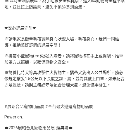
※I區為全酒精展區，為了毛孩安全與健康，進入I區動物需全程不落
地，並且拉上防護網，避免不慎舔食到酒液。
.
❤安心逛展守則❤
※請毛家長衡量毛孩實際身心狀況入場，毛孩身心，我們一同維
護，推動美好舒適的逛展空間！
※攜帶小型寵物(ex:兔兔)入場者，請將寵物抱在手上或提袋、推車
加罩方式照顧，以確保寵物之安全。
※飼養比特犬等具攻擊性犬隻飼主，攜帶犬隻出入公共場所，務必
依規定繫妥1.5公尺以下長度之鍊、繩，並為其戴上口罩，如未配合
即是違法，請飼主務必守法配合管理犬隻，避免憾事發生。
.
#展昭台北寵物用品展 #全台最大巡迴寵物用品展
Pawer on.
💼2026展昭台北寵物用品展-經典場💼