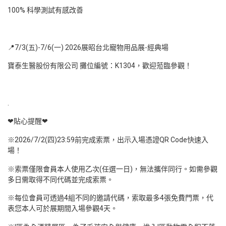
100% 科學測試有感改善
📍7/3(五)-7/6(一) 2026展昭台北寵物用品展-經典場
寶泰生醫股份有限公司 攤位編號：K1304，歡迎蒞臨參觀！
.
❤貼心提醒❤
※2026/7/2(四)23:59前完成索票，出示入場憑證QR Code快速入
場！
※索票僅限會員本人使用乙次(任選一日)，無法攜伴同行。如需參觀
多日需取得不同代碼並完成索票。
※每位會員可透過4組不同的邀請代碼，索取最多4張免費門票，代
表您本人可於展期間入場參觀4天。