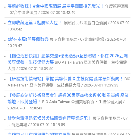
展前必收藏！#台中國際酒展 展場平面圖搶先曝光！
年度巡迴酒展
- 07台中國際酒展 / 2026-07-03 13:42:49
立即收藏這篇 #逛展懶人包 ！
展昭台北烈酒暨白色酒展 / 2026-07-02
10:43:42
❗就在本周❗開展倒數😍
展昭寵物用品展 - 07北寵經典場 / 2026-07-01
20:29:47
【攤位活動快訊】產業交流x優惠活動x互動體驗，都在 2026亞洲
美容保養．生技保健大展
BIO Asia-Taiwan 亞洲美容保養．生技保健
大展 / 2026-07-01 15:39:50
【研發技術情報站】掌握 美容保養 X 生技保健 產業最新動向！
BIO
Asia-Taiwan 亞洲美容保養．生技保健大展 / 2026-07-01 15:39:33
【參展商創新技術發表會】超過30家廠商帶來近40場 重量級 產業
論壇，即將登場！
BIO Asia-Taiwan 亞洲美容保養．生技保健大展 /
2026-07-01 15:38:43
針對台灣濕熱氣候與犬貓體質進行專業調配！
展昭寵物用品展 - 07
北寵經典場 / 2026-07-01 15:19:59
高雄首屆只有貓與貓奴的獨立展覽
展昭高雄貓咪博覽會 / 2026-06-30