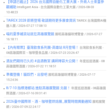
【申請已截止】2026 台北國際自動化工業大展，外商人士來臺參
觀補助
Intelligent Asia - 台北國際自動化工業大展 / 2026-08-03
10:48:23
TAIREX 2028 即將登場 敬請期待更多展會資訊
TAIREX 台灣國際AI機
器人展 / 2026-07-27 17:08:13
喵的夏季補貨站就在高雄展覽館
展昭高雄貓咪博覽會 / 2026-07-27
16:18:11
【內有贈票】臺灣飲食系列展-高雄站 8月登場！
台灣飲食系列展 -
08高雄國際茶、咖啡暨食品展 / 2026-07-23 20:26:47
酒友們期待已久的 #品酒教室 講師陣容大公開！
年度巡迴酒展 - 08
高雄國際酒展 / 2026-07-22 11:18:51
準備登機！貓奴們，出發吧
展昭高雄貓咪博覽會 / 2026-07-17
15:24:36
8/7-10 指標港都站 進駐高雄展覽館 北館！
年度巡迴酒展 - 08高雄國
際酒展 / 2026-07-16 09:31:41
2026臺中國際茶、酒、咖啡暨烘焙展_展覽時間異動通知
展昭展覽
網 / 2026-07-09 22:24:17