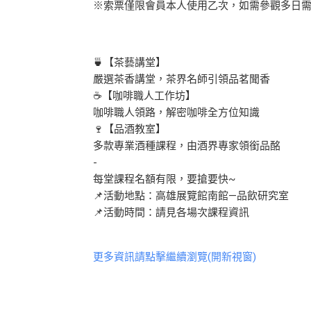
※索票僅限會員本人使用乙次，如需參觀多日
🍵【茶藝講堂】
嚴選茶香講堂，茶界名師引領品茗聞香
☕【咖啡職人工作坊】
咖啡職人領路，解密咖啡全方位知識
🍷【品酒教室】
多款專業酒種課程，由酒界專家領銜品酩
-
每堂課程名額有限，要搶要快~
📌活動地點：高雄展覽館南館—品飲研究室
📌活動時間：請見各場次課程資訊
更多資訊請點擊繼續瀏覽(開新視窗)