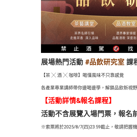
展場熱門活動
#品飲研究室
課
【茶 ╳ 酒 ╳ 咖啡】喝懂風味不只靠感覺
各產業專業講師帶你邊喝邊學，解鎖品飲新視野
【
活動詳情&報名課程
】
活動不含展覽入場門票，報名
※索票將於2025/8/7(四)23:59截止，敬請把握