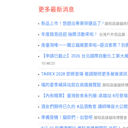
更多最新消息
新品上市！悠遊出專業保健品了 !
展昭高雄貓咪博覽會 
年度跳島巡迴 抽獎活動來啦！
台灣戶外用品展 - 出走
南臺灣唯一一獨立貓展要來啦~還沒索票？別擔
【申請已截止】2026 台北國際自動化工業
10:48:23
TAIREX 2028 即將登場 敬請期待更多展會資訊
喵的夏季補貨站就在高雄展覽館
展昭高雄貓咪博覽會 /
【內有贈票】臺灣飲食系列展-高雄站 8月登
酒友們期待已久的 #品酒教室 講師陣容大公
準備登機！貓奴們，出發吧
展昭高雄貓咪博覽會 / 202