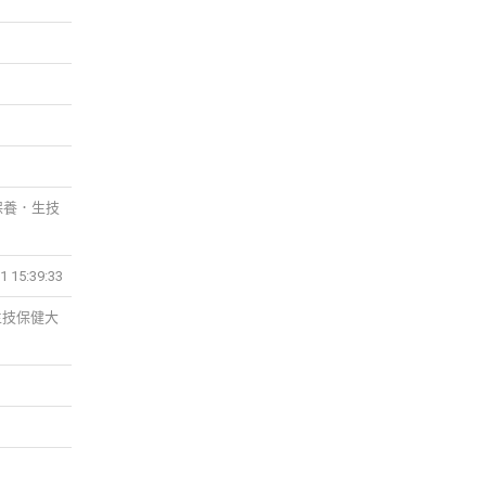
美容保養．生技
15:39:33
養．生技保健大