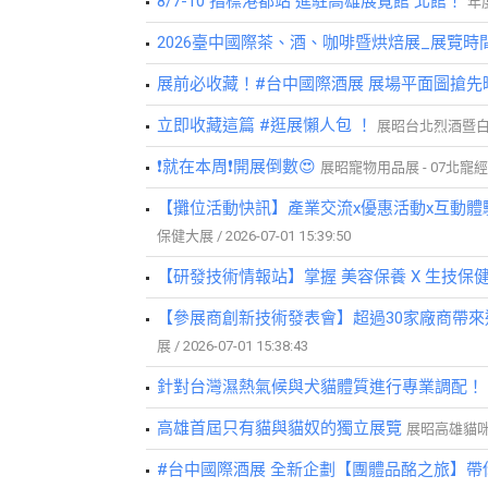
8/7-10 指標港都站 進駐高雄展覽館 北館！
年度
2026臺中國際茶、酒、咖啡暨烘焙展_展覽時
展前必收藏！#台中國際酒展 展場平面圖搶先
立即收藏這篇 #逛展懶人包 ！
展昭台北烈酒暨白色酒展 
❗就在本周❗開展倒數😍
展昭寵物用品展 - 07北寵經典場 /
【攤位活動快訊】產業交流x優惠活動x互動體驗
保健大展 / 2026-07-01 15:39:50
【研發技術情報站】掌握 美容保養 X 生技保
【參展商創新技術發表會】超過30家廠商帶來近
展 / 2026-07-01 15:38:43
針對台灣濕熱氣候與犬貓體質進行專業調配！
高雄首屆只有貓與貓奴的獨立展覽
展昭高雄貓咪博覽會
#台中國際酒展 全新企劃【團體品酩之旅】帶