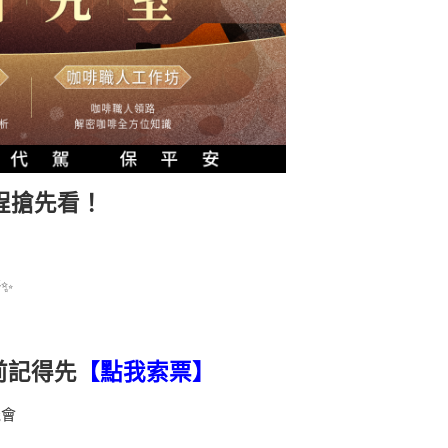
程搶先看！
✨
前記得先
【點我索票】
機會