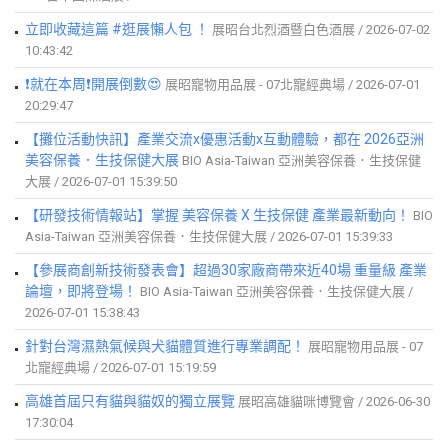
立即收藏這篇 #逛展懶人包 ！
展昭台北烈酒暨白色酒展 / 2026-07-02
10:43:42
❗就在本周❗開展倒數😍
展昭寵物用品展 - 07北寵經典場 / 2026-07-01
20:29:47
【攤位活動快訊】產業交流x優惠活動x互動體驗，都在 2026亞洲
美容保養．生技保健大展
BIO Asia-Taiwan 亞洲美容保養．生技保健
大展 / 2026-07-01 15:39:50
【研發技術情報站】掌握 美容保養 X 生技保健 產業最新動向！
BIO
Asia-Taiwan 亞洲美容保養．生技保健大展 / 2026-07-01 15:39:33
【參展商創新技術發表會】超過30家廠商帶來近40場 重量級 產業
論壇，即將登場！
BIO Asia-Taiwan 亞洲美容保養．生技保健大展 /
2026-07-01 15:38:43
針對台灣濕熱氣候與犬貓體質進行專業調配！
展昭寵物用品展 - 07
北寵經典場 / 2026-07-01 15:19:59
高雄首屆只有貓與貓奴的獨立展覽
展昭高雄貓咪博覽會 / 2026-06-30
17:30:04