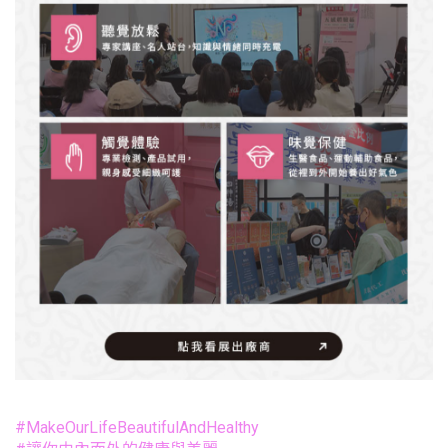
#MakeOurLifeBeautifulAndHealthy