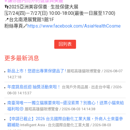
#讓你由內而外的健康與美麗
👣2025亞洲美容保養 · 生技保健大展
🗓7/24(四)－7/27(日) 10:00-18:00(最後一日展至17:00)
📍台北南港展覽館1館1F
粉絲專頁🔗
https://www.facebook.com/AsiaHealthCosme
回列表
更多最新消息
新品上市！悠遊出專業保健品了 !
展昭高雄貓咪博覽會 / 2026-08-07
14:27:18
年度跳島巡迴 抽獎活動來啦！
台灣戶外用品展 - 出走台中場 / 2026-
08-03 14:15:37
南臺灣唯一一獨立貓展要來啦~還沒索票？別擔心！送票小貓來給
福利啦😍
展昭高雄貓咪博覽會 / 2026-08-03 14:14:38
【申請已截止】2026 台北國際自動化工業大展，外商人士來臺參
觀補助
Intelligent Asia - 台北國際自動化工業大展 / 2026-08-03