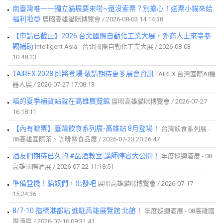
南臺灣唯一一獨立貓展要來啦~還沒索票？別擔心！送票小貓來給
福利啦😍
展昭高雄貓咪博覽會 / 2026-08-03 14:14:38
【申請已截止】2026 台北國際自動化工業大展，外商人士來臺參
觀補助
Intelligent Asia - 台北國際自動化工業大展 / 2026-08-03
10:48:23
TAIREX 2028 即將登場 敬請期待更多展會資訊
TAIREX 台灣國際AI機
器人展 / 2026-07-27 17:08:13
喵的夏季補貨站就在高雄展覽館
展昭高雄貓咪博覽會 / 2026-07-27
16:18:11
【內有贈票】臺灣飲食系列展-高雄站 8月登場！
台灣飲食系列展 -
08高雄國際茶、咖啡暨食品展 / 2026-07-23 20:26:47
酒友們期待已久的 #品酒教室 講師陣容大公開！
年度巡迴酒展 - 08
高雄國際酒展 / 2026-07-22 11:18:51
準備登機！貓奴們，出發吧
展昭高雄貓咪博覽會 / 2026-07-17
15:24:36
8/7-10 指標港都站 進駐高雄展覽館 北館！
年度巡迴酒展 - 08高雄國
際酒展 / 2026-07-16 09:31:41