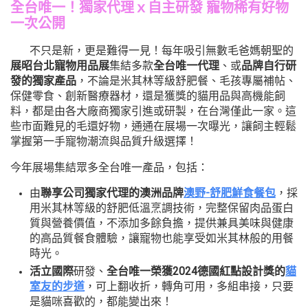
全台唯一！
獨家代理ｘ自主研發 寵物稀有好物
一次公開
不只是新，更是難得一見！每年吸引無數毛爸媽朝聖的
展昭台北寵物用品展
集結多款
全台唯一代理
、或
品牌自行研
發的獨家產品
，不論是米其林等級舒肥餐、毛孩專屬補帖、
保健零食、創新醫療器材，還是獲獎的貓用品與高機能飼
料，都是由各大廠商獨家引進或研製，在台灣僅此一家。這
些市面難見的毛還好物，通通在展場一次曝光，讓飼主輕鬆
掌握第一手寵物潮流與品質升級選擇！
今年展場集結眾多全台唯一產品，包括：
由
聯享公司獨家代理的澳洲品牌
澳野-舒肥鮮食餐包
，採
用米其林等級的舒肥低溫烹調技術，完整保留肉品蛋白
質與營養價值，不添加多餘負擔，提供兼具美味與健康
的高品質餐食體驗，讓寵物也能享受如米其林般的用餐
時光。
活立國際
研發、
全台唯一榮獲2024德國紅點設計獎的
貓
室友的步道
，可上翻收折，轉角可用，多組串接，只要
是貓咪喜歡的，都能變出來！