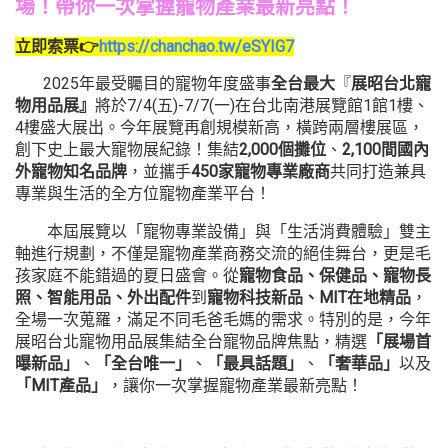
場！帶你一次掌握寵物產業最新亮點！
立即索票👉
https://chanchao.tw/eSYIG7
2025年最受矚目的寵物年度盛事
全台最大
『
展昭台北寵
物用品展』
將於7/4(五)-7/7(一)在台北南港展覽館1館1樓、
4樓盛大展出。今年展覽再創規模新高，橫跨兩層樓展區，
創下史上最大寵物展紀錄！集結
2,000個攤位
、
2,100間國內
外寵物知名品牌
，並攜手
450家寵物專業廠商
共同打造兼具
專業與生活的全方位寵物產業平台！
本屆展覽以「寵物專業設備」與「生活消費體驗」雙主
軸進行規劃，不僅是寵物產業商務交流的絕佳舞台，更是毛
孩家庭不能錯過的夏日盛會。從
寵物食品、保健品、寵物長
照、智能用品、外出配件
到
寵物科技新品、MIT在地精品
，
全場一次蒐羅，滿足不同毛爸毛媽的需求。特別的是，今年
展昭台北寵物用品展集結全台寵物品牌焦點，精選
「展場首
曝新品」
、
「全台唯一」
、
「最具話題」
、
「奢華品」
以及
「MIT產品」
，讓你一次掌握寵物產業最新亮點！