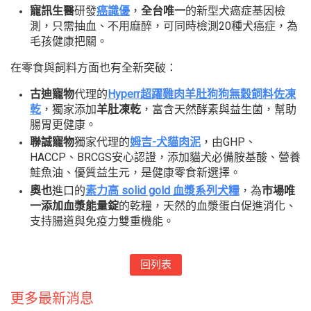
寵訊生醫
研發
癌識優
，
全台唯一
的新型犬癌症基因檢
測，只需抽血、不用麻醉，可同時檢測20種犬癌症，為
毛孩健康把關。
在零食與飼料方面也有全新突破：
古迪寵物
代理的
Hyperr超躍雞肉羊肚狗狗無穀飼料佐凍
乾
，獨家添加
羊肚凍乾
，富含天然酵素與益生菌，幫助
腸胃更健康。
聯誠寵物
獨家代理的
姆吉-犬貓肉泥
，由GHP、
HACCP、BRCGS安心認證，添加貓犬必備胺基酸、營養
鮭魚油、優質益生元，是健康零食新選擇。
奧也
進口的
素力高 solid gold 血漿系列犬糧
，為
市場唯
一添加血漿能量錠
的乾糧，天然的血漿蛋白促進消化、
支持腸道與免疫力雙重機能。
回列表
更多最新消息