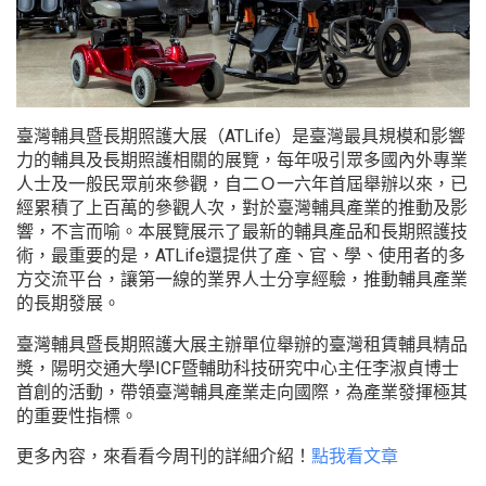
臺灣輔具暨長期照護大展（ATLife）是臺灣最具規模和影響
力的輔具及長期照護相關的展覽，每年吸引眾多國內外專業
人士及一般民眾前來參觀，自二Ｏ一六年首屆舉辦以來，已
經累積了上百萬的參觀人次，對於臺灣輔具產業的推動及影
響，不言而喻。本展覽展示了最新的輔具產品和長期照護技
術，最重要的是，ATLife還提供了產、官、學、使用者的多
方交流平台，讓第一線的業界人士分享經驗，推動輔具產業
的長期發展。
臺灣輔具暨長期照護大展主辦單位舉辦的臺灣租賃輔具精品
獎，陽明交通大學ICF暨輔助科技研究中心主任李淑貞博士
首創的活動，帶領臺灣輔具產業走向國際，為產業發揮極其
的重要性指標。
更多內容，來看看今周刊的詳細介紹！
點我看文章