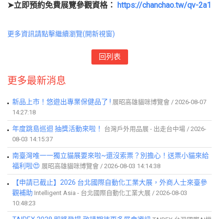
➤立即預約免費展覽參觀資格：
https://chanchao.tw/qv-2a1
更多資訊請點擊繼續瀏覽(開新視窗)
回列表
更多最新消息
新品上市！悠遊出專業保健品了 !
展昭高雄貓咪博覽會 / 2026-08-07
14:27:18
年度跳島巡迴 抽獎活動來啦！
台灣戶外用品展 - 出走台中場 / 2026-
08-03 14:15:37
南臺灣唯一一獨立貓展要來啦~還沒索票？別擔心！送票小貓來給
福利啦😍
展昭高雄貓咪博覽會 / 2026-08-03 14:14:38
【申請已截止】2026 台北國際自動化工業大展，外商人士來臺參
觀補助
Intelligent Asia - 台北國際自動化工業大展 / 2026-08-03
10:48:23