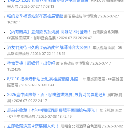
TAIREX 2028 即將登場 敬請期待更多展會資訊
TAIREX 台灣國際AI機
器人展 / 2026-07-27 17:08:13
喵的夏季補貨站就在高雄展覽館
展昭高雄貓咪博覽會 / 2026-07-27
16:18:11
【內有贈票】臺灣飲食系列展-高雄站 8月登場！
台灣飲食系列展 -
08高雄國際茶、咖啡暨食品展 / 2026-07-23 20:26:47
酒友們期待已久的 #品酒教室 講師陣容大公開！
年度巡迴酒展 - 08
高雄國際酒展 / 2026-07-22 11:18:51
準備登機！貓奴們，出發吧
展昭高雄貓咪博覽會 / 2026-07-17
15:24:36
8/7-10 指標港都站 進駐高雄展覽館 北館！
年度巡迴酒展 - 08高雄國
際酒展 / 2026-07-16 09:31:41
2026臺中國際茶、酒、咖啡暨烘焙展_展覽時間異動通知
展昭展覽
網 / 2026-07-09 22:24:17
展前必收藏！#台中國際酒展 展場平面圖搶先曝光！
年度巡迴酒展
- 07台中國際酒展 / 2026-07-03 13:42:49
立即收藏這篇 #逛展懶人包 ！
展昭台北烈酒暨白色酒展 / 2026-07-02