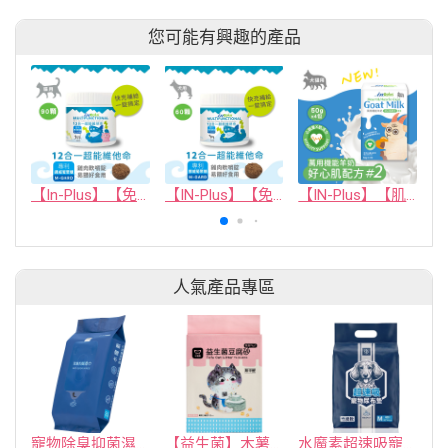
您可能有興趣的產品
【In-Plus】【免疫保健】貓用12合1超能維他命
【IN-Plus】【免疫保健】犬用12合1超能維他命 60顆(狗保健品)(軟錠型)
【IN-Plus】【肌力保健】萬用機能羊奶 #2 好心肌配方 (50克x4包)(犬貓保健品)
人氣產品專區
寵物除臭抑菌濕紙巾／30抽／無味【4包100】
【益生菌】木薯豆腐砂/豆腐砂 (1包最低$119起)抽貓砂機
水魔素超速吸寵物尿布墊買1送1