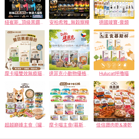
紐崔斯_頂級黑鑽凍乾+無穀糧
安柏希雅_無穀寵糧
德國竣寶-膏類
摩卡喵雙效無痕貓砂
達菲克小動物優格球&餡餅&夾心脆餅&愛鼠棒
Hulucat呼嚕喵
超越巔峰主食（罐）
摩卡喵主食(慕斯杯/湯罐)系列
佳倍讚肉乾&凍乾