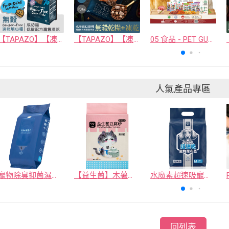
【TAPAZO】【凍乾填心糧】成幼貓無穀海魚配方(單一肉源)
【TAPAZO】【凍乾雙饗宴】成幼貓低敏鮭魚配方 5磅
05 食品 - PET GUSTO CO.,LTD.
人氣產品專區
寵物除臭抑菌濕紙巾／30抽／無味【4包100】
【益生菌】木薯豆腐砂/豆腐砂 (1包最低$119起)抽貓砂機
水魔素超速吸寵物尿布墊買1送1
回列表