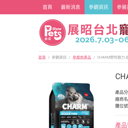
首頁
最新消息
參觀資訊
參展
首頁
/
參觀資訊
/
參展商產品
/
CHARM野性魅力
C
產品
廠商
攤位號
產品