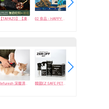
【TAPAZO】【凍乾三重奏】成幼犬低敏羊肉配方 5磅
02 食品 - HAPPY COMPANION CO., LTD.
【耐吉斯】P系列-P3 凍乾多拼無穀鮭魚餐(全齡貓)
Refuresh 深層清潔寵物廢毛梳
韓國EZ SAFE PET ZEROFF 消臭劑
水魔素【薰衣草除臭】濃縮液【驅蚤蚊】