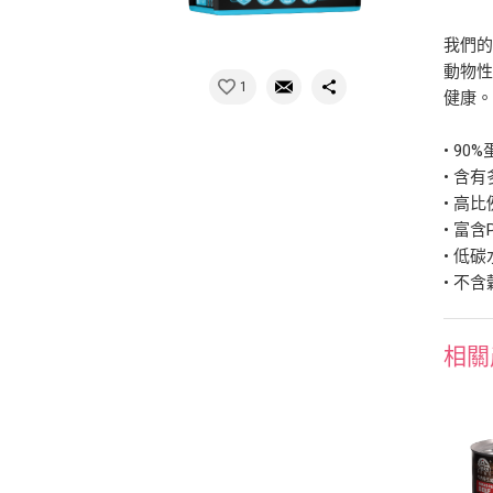
我們
動物性
1
健康
• 9
• 含
• 高
• 富含
• 低
• 不
相關