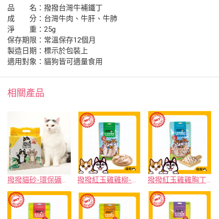
品 名：撥撥台灣牛補鐵丁
成 分：台灣牛肉、牛肝、牛肺
淨 重：25g
保存期限：常溫保存12個月
製造日期：標示於包裝上
適用對象：貓狗皆可適量食用
相關產品
撥撥貓砂-環保礦型木薯貓砂
撥撥紅玉雞雞柳-飼養全程不用藥，貓狗適用原肉凍乾
撥撥紅玉雞雞胸丁-飼養全程不用藥，貓狗適用原肉凍乾