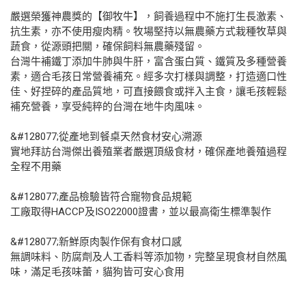
嚴選榮獲神農獎的【御牧牛】，飼養過程中不施打生長激素、
抗生素，亦不使用瘦肉精。牧場堅持以無農藥方式栽種牧草與
蔬食，從源頭把關，確保飼料無農藥殘留。
台灣牛補鐵丁添加牛肺與牛肝，富含蛋白質、鐵質及多種營養
素，適合毛孩日常營養補充。經多次打樣與調整，打造適口性
佳、好捏碎的產品質地，可直接餵食或拌入主食，讓毛孩輕鬆
補充營養，享受純粹的台灣在地牛肉風味。
&#128077;從產地到餐桌天然食材安心溯源
實地拜訪台灣傑出養殖業者嚴選頂級食材，確保產地養殖過程
全程不用藥
&#128077;產品檢驗皆符合寵物食品規範
工廠取得HACCP及ISO22000證書，並以最高衛生標準製作
&#128077;新鮮原肉製作保有食材口感
無調味料、防腐劑及人工香料等添加物，完整呈現食材自然風
味，滿足毛孩味蕾，貓狗皆可安心食用