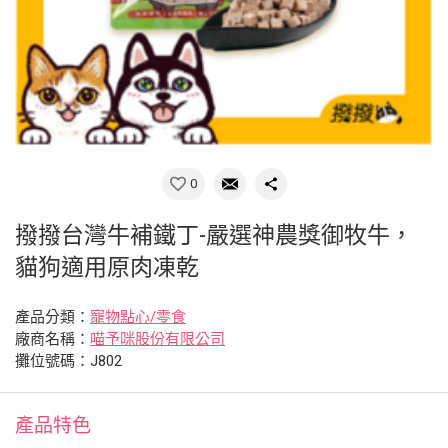
0
撥撥台灣牛補鐵丁-嚴選神農獎御牧牛，
貓狗適用原肉凍乾
產品分類：
寵物點心/零食
廠商名稱：
喵予咪股份有限公司
攤位號碼：J802
產品特色