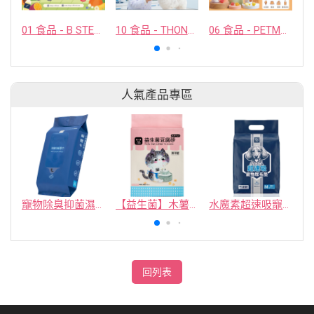
01 食品 - B STELLAR COMPANY LIMITED
10 食品 - THONGLOR PET HOSJPITAL CO., LTD.
06 食品 - PETMYLI COMPANY LIMITED
人氣產品專區
寵物除臭抑菌濕紙巾／30抽／無味【4包100】
【益生菌】木薯豆腐砂/豆腐砂 (1包最低$119起)抽貓砂機
水魔素超速吸寵物尿布墊買1送1
回列表