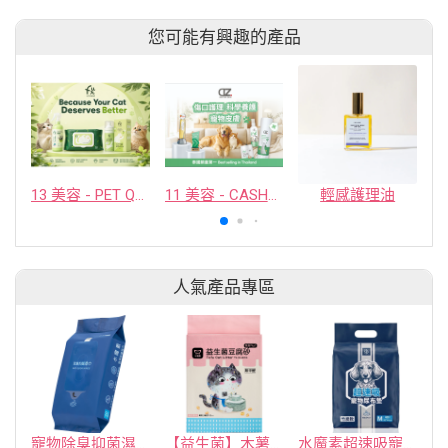
您可能有興趣的產品
13 美容 - PET QUARTER CO., LTD.
11 美容 - CASHCOWTECH CO., LTD.
輕感護理油
人氣產品專區
寵物除臭抑菌濕紙巾／30抽／無味【4包100】
【益生菌】木薯豆腐砂/豆腐砂 (1包最低$119起)抽貓砂機
水魔素超速吸寵物尿布墊買1送1