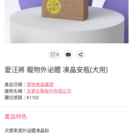
0
愛汪將 寵物外泌體 凍晶安瓶(犬用)
產品分類：
寵物美容護理
廠商名稱：
友夢生醫股份有限公司
攤位號碼：K1102
產品特色
犬類來源外泌體凍晶粉