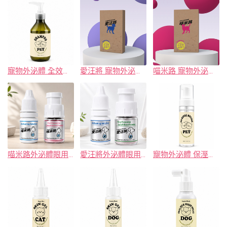
寵物外泌體 全效舒緩洗毛精
愛汪將 寵物外泌體 凍晶安瓶(犬用)
喵米路 寵物外泌體 凍晶安瓶(貓用)
喵米路外泌體眼用保養液
愛汪將外泌體眼用保養液
寵物外泌體 保溼免洗潔淨慕斯