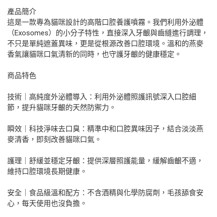
產品簡介
這是一款專為貓咪設計的高階口腔養護噴霧。我們利用外泌體
（Exosomes）的小分子特性，直接深入牙齦與齒縫進行調理，
不只是單純遮蓋異味，更是從根源改善口腔環境。溫和的燕麥
香氣讓貓咪口氣清新的同時，也守護牙齦的健康穩定。
商品特色
技術｜高純度外泌體導入：利用外泌體照護訊號深入口腔細
節，提升貓咪牙齦的天然防禦力。
瞬效｜科技淨味去口臭：精準中和口腔異味因子，結合淡淡燕
麥清香，即刻改善貓咪口氣。
護理｜舒緩並穩定牙齦：提供深層照護能量，緩解齒齦不適，
維持口腔環境長期健康。
安全｜食品級溫和配方：不含酒精與化學防腐劑，毛孩舔食安
心，每天使用也沒負擔。