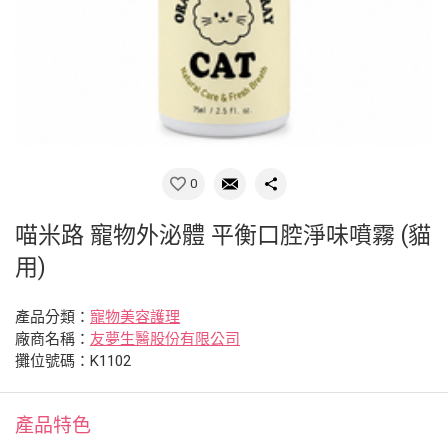
0
喵米路 寵物外泌體 平衡口腔淨味噴霧 (貓
用)
產品分類：
寵物美容護理
廠商名稱：
友夢生醫股份有限公司
攤位號碼：K1102
產品特色