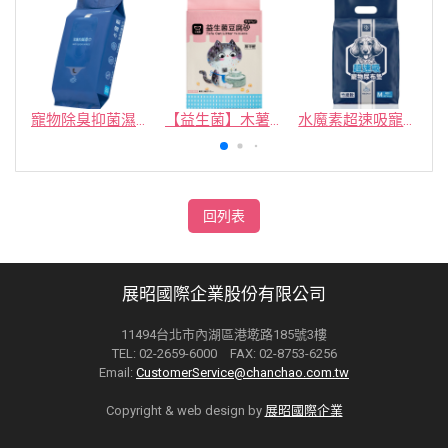
寵物除臭抑菌濕紙巾／30抽／無味【4包100】
【益生菌】木薯豆腐砂/豆腐砂 (1包最低$119起)抽貓砂機
水魔素超速吸寵物尿布墊買1送1
回列表
展昭國際企業股份有限公司
11494台北市內湖區港墘路185號3樓
TEL: 02-2659-6000 FAX: 02-8753-6256
Email:
CustomerService@chanchao.com.tw
Copyright & web design by
展昭國際企業