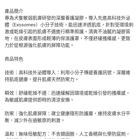
產品簡介
專為犬隻敏弱肌膚研發的深層養護凝膠。導入先進高科技外泌
體（Exosomes）小分子技術，能迅速滲透肌底，針對受環境刺
激或乾燥引起的肌膚不適進行精準照護。清爽不油膩的凝膠質
地，在皮膚表面形成輕薄的保濕護罩，不僅舒緩搔癢感，更致
力於從根源強化肌膚的屏障功能。
商品特色
技術｜高科技外泌體導入：利用小分子傳遞養護訊號，深層維
持肌底健康，提升肌膚天然防禦力。
瞬效｜舒緩乾燥不適：迅速緩解因環境或乾燥引發的搔癢感，
為敏感肌膚提供即時的清涼安撫。
防禦｜強化肌膚屏障：建立健康隱形防護層，維持皮膚水分平
衡，減少外在過敏原的刺激。
溫和｜無味低敏配方：不含類固醇、人工香精與化學防腐劑，