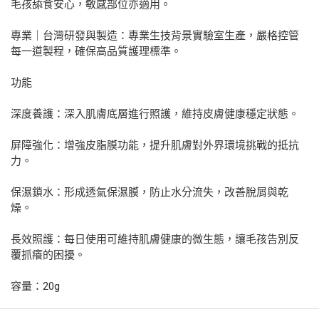
毛孩舔食安心，敏感部位亦適用。
專業｜台灣研發與製造：專業生技背景實驗室生產，嚴格控管
每一道製程，確保高品質護理標準。
功能
深度養護：深入肌膚底層進行照護，維持皮膚健康穩定狀態。
屏障強化：增強皮脂膜功能，提升肌膚對外界環境挑戰的抵抗
力。
保濕鎖水：形成透氣保濕膜，防止水分流失，改善脫屑與乾
燥。
長效照護：每日使用可維持肌膚健康的微生態，讓毛孩告別反
覆抓癢的困擾。
容量：20g