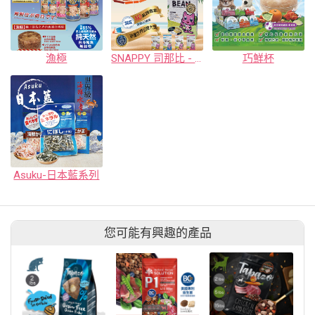
漁極
SNAPPY 司那比 - 豌豆纖維豆腐砂
巧鮮杯
Asuku-日本藍系列
您可能有興趣的產品