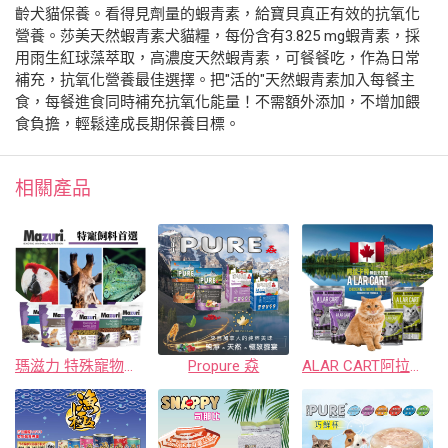
齡犬貓保養。看得見劑量的蝦青素，給寶貝真正有效的抗氧化
營養。莎美天然蝦青素犬貓糧，每份含有3.825 mg蝦青素，採
用雨生紅球藻萃取，高濃度天然蝦青素，可餐餐吃，作為日常
補充，抗氧化營養最佳選擇。把"活的"天然蝦青素加入每餐主
食，每餐進食同時補充抗氧化能量！不需額外添加，不增加餵
食負擔，輕鬆達成長期保養目標。
相關產品
瑪滋力 特殊寵物飼料
Propure 猋
ALAR CART阿拉卡特 全齡貓無榖天然糧