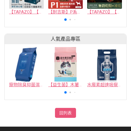
【TAPAZO】【凍乾填心糧】成幼貓無穀海魚配方(單一肉源)
【耐吉斯】P系列-P1 凍乾多拼無穀鹿肉餐(全齡犬) 4.5磅
【TAPAZO】【凍乾三重奏】成幼犬低敏羊肉配方 5磅
人氣產品專區
寵物除臭抑菌濕紙巾／30抽／無味【4包100】
【益生菌】木薯豆腐砂/豆腐砂 (1包最低$119起)抽貓砂機
水魔素超速吸寵物尿布墊買1送1
回列表