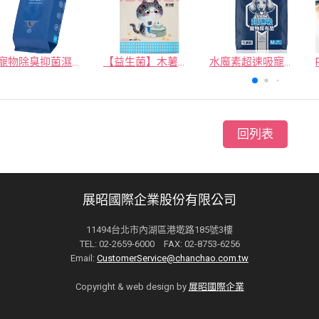
寵物除臭抑菌濕紙巾／30抽／無味【4包100】
【益生菌】木薯豆腐砂/豆腐砂 (1包最低$119起)抽貓砂機
水魔素超速吸寵物尿布墊買1送1
回列表
展昭國際企業股份有限公司
11494台北市內湖區港墘路185號3樓
TEL: 02-2659-6000 FAX: 02-8753-6256
Email:
CustomerService@chanchao.com.tw
Copyright & web design by
展昭國際企業