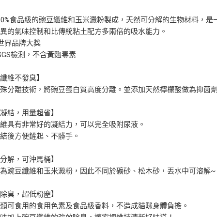
00%食品級的豌豆纖維和玉米澱粉製成，天然可分解的生物材料，是
優異的氣味控制和比傳統粘土配方多兩倍的吸水能力。
世界品牌大獎
SGS檢測，不含黃麴毒素
豆纖維不發臭】
特殊分離技術，將豌豆蛋白質高度分離。並添加天然檸檬酸做為抑菌
吸凝結，用量超省】
纖維具有非常好的凝結力，可以完全吸附尿液。
凝結後方便鏟起、不髒手。
水分解，可沖馬桶】
為豌豆纖維和玉米澱粉，因此不同於礦砂、松木砂，丟水中可溶解~
效除臭，超低粉塵】
人類可食用的食用色素及食品級香料，不造成貓咪身體負擔。