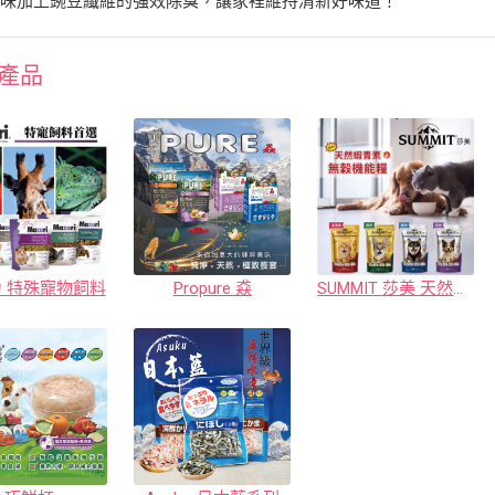
香味加上豌豆纖維的強效除臭，讓家裡維持清新好味道！
產品
 特殊寵物飼料
Propure 猋
SUMMIT 莎美 天然蝦青素無穀犬貓糧