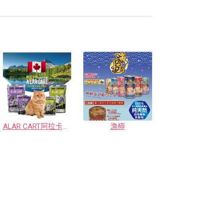
ALAR CART阿拉卡特 全齡貓無榖天然糧
漁極