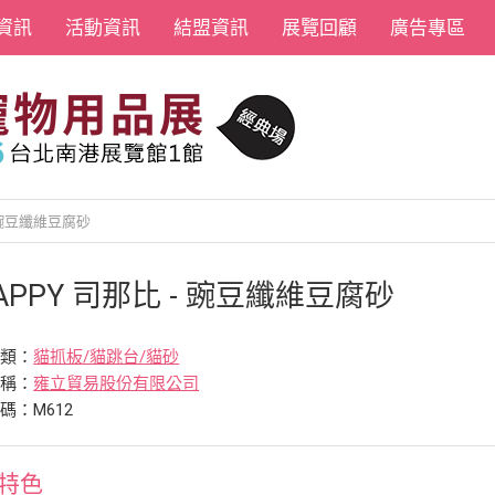
資訊
活動資訊
結盟資訊
展覽回顧
廣告專區
- 豌豆纖維豆腐砂
APPY 司那比 - 豌豆纖維豆腐砂
分類：
貓抓板/貓跳台/貓砂
名稱：
雍立貿易股份有限公司
碼：M612
特色