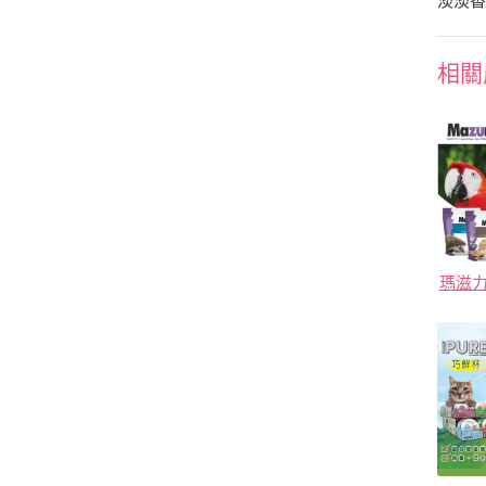
淡淡
相關
瑪滋力