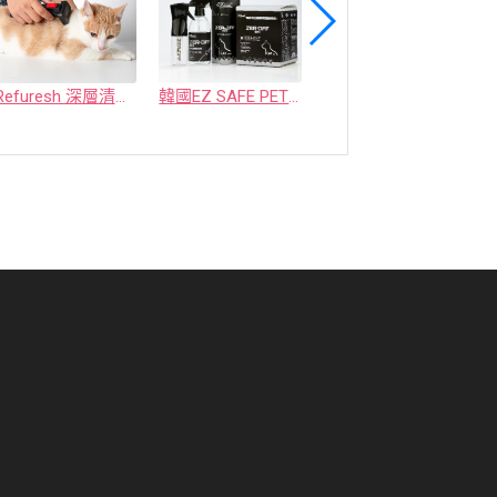
Refuresh 深層清潔寵物廢毛梳
韓國EZ SAFE PET ZEROFF 消臭劑
水魔素【薰衣草除臭】濃縮液【驅蚤蚊】