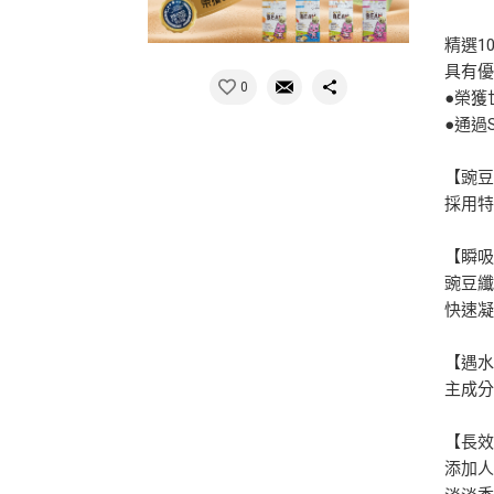
精選1
具有
0
●榮獲
●通過
【豌
採用
【瞬
豌豆
快速
【遇
主成分
【長
添加