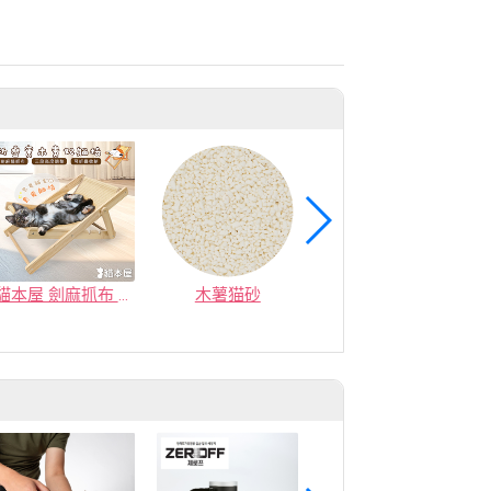
貓本屋 劍麻抓布 折疊實木貴妃躺椅(三段可調節)
木薯猫砂
撥撥貓砂-環保礦型木薯貓砂