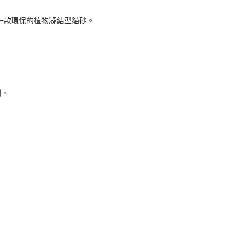
一款環保的植物凝結型貓砂。
劑。