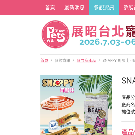
首頁
最新消息
參觀資訊
參展
首頁
/
參觀資訊
/
參展商產品
/
SNAPPY 司那比 
SN
產品
廠商
攤位號
產品