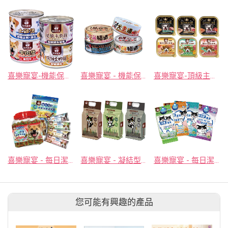
喜樂寵宴-機能保健狗狗罐頭(德國主食、澳洲全肉、原肉煲) 165g
喜樂寵宴 - 機能保健貓咪狗狗主食罐頭(極貓道、湯貓道、鮮貓道、犬王道)
喜樂寵宴-頂級主食狗餐盒(法式頂級主食餐 / 鄉村田園主食餐)
喜樂寵宴 - 每日潔雙色螺旋保健潔牙骨/每日潔巧心保健潔牙骨
喜樂寵宴 - 凝結型環保生竹貓砂(原竹 / 烏龍茶 / 活性碳)
喜樂寵宴 - 每日潔牙齒清潔濕巾/濕指套&多功能清潔指套
您可能有興趣的產品