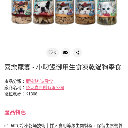
0
喜樂寵宴 - 小叼饞御用生食凍乾貓狗零食
產品分類：
寵物點心/零食
廠商名稱：
螢火蟲原創有限公司
攤位號碼：K1308
產品特色
✅ -60℃冷凍乾燥技術｜採人食用等級生肉製程，保留生食營養