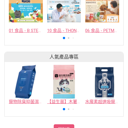
01 食品 - B STELLAR COMPANY LIMITED
10 食品 - THONGLOR PET HOSJPITAL CO., LTD.
06 食品 - PETMYLI COMPANY LIMITED
人氣產品專區
寵物除臭抑菌濕紙巾／30抽／無味【4包100】
【益生菌】木薯豆腐砂/豆腐砂 (1包最低$119起)抽貓砂機
水魔素超速吸寵物尿布墊買1送1