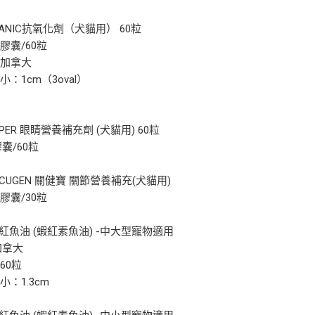
TANIC抗氧化劑（犬貓用） 60粒
膠囊/60粒
：加拿大
小：1cm（3oval）
YPER 眼睛營養補充劑 (犬貓用) 60粒
囊/60粒
RCUGEN 關健寶 關節營養補充(犬貓用)
膠囊/30粒
TG 紅魚油 (蝦紅素魚油) -中大型寵物適用
加拿大
60粒
小：1.3cm