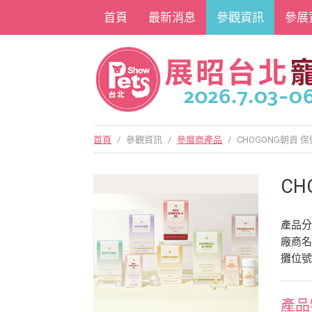
首頁
最新消息
參觀資訊
參展
首頁
/
參觀資訊
/
參展商產品
/
CHOGONG朝貢 
CH
產品
廠商
攤位號
產品