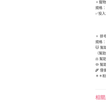
🔅寵
規格：2
✅投入
🔅 排
規格：2
🐱 
（幫
⚖️ 
🦠 
🌾 
＊＊
相關