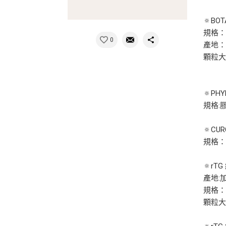
🔅BO
規格：
0
產地
顆粒大
🔅PH
規格:膠
🔅CU
規格：
🔅r
產地:
規格：
顆粒大