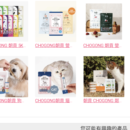
CHOGONG 朝貢 5KM 營養蔬果肉泥系列（14gx4入）
CHOGONG朝貢 營養肉泥 濟州島系列/ 我愛系列 ( 犬貓用 )
CHOGONG 朝貢 營養肉泥 慢燉系列 (犬貓用)
CHOGONG朝貢 狗狗專區🐶 ( 山羊奶口味潔牙骨/荷蘭山羊奶羊羹 )
CHOGONG朝貢 貓貓專區🐱(Philo主食罐/Sophy貓副食罐/荷蘭山羊奶果凍)
朝貢 CHOGONG 鄰居貓系列 ( 全方位營養主食罐 / 全方位營養肉泥 )
您可能有興趣的產品