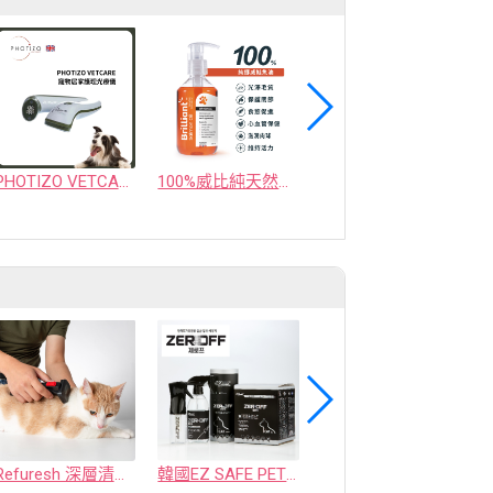
PHOTIZO VETCARE 寵物居家護理光療儀
100%威比純天然挪威鮭魚油
【腦睛明】漢方老化型霧白對策 腦睛明｜｢大腦×眼睛｣ 雙效抗氧化配方｜寵樂芙PetLove
Refuresh 深層清潔寵物廢毛梳
韓國EZ SAFE PET ZEROFF 消臭劑
水魔素【薰衣草除臭】濃縮液【驅蚤蚊】