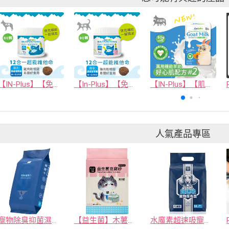
【IN-Plus】【免疫保健】犬用12合1超能維他命 60顆(狗保健品)(軟錠型)
【In-Plus】【免疫保健】貓用12合1超能維他命
【IN-Plus】【肌力保健】萬用機能羊奶 #2 好心肌配方 (50克x4包)(犬貓保健品)
人氣產品專區
寵物除臭抑菌濕紙巾／30抽／無味【4包100】
【益生菌】木薯豆腐砂/豆腐砂 (1包最低$119起)抽貓砂機
水魔素超速吸寵物尿布墊買1送1