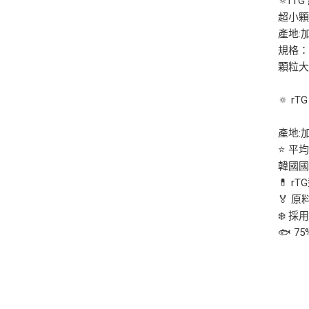
🔅r
超小
產地:
規格：
顆粒大
🔅 r
產地:
⭐ 平均
韓國國
💊 
🏅 
❄️ 
🐟 75