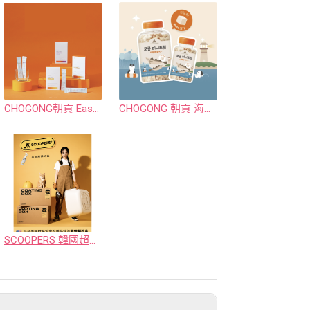
CHOGONG朝貢 Easy Care保健系列 (犬貓用)
CHOGONG 朝貢 海鮮凍乾系列 (犬貓用)
SCOOPERS 韓國超大方型貓砂盆 (奶油白/石質灰)/ 真塗層噴劑（貓砂盆專用）/ 貓砂鏟(3mm/6mm) / 巧拼式落砂墊