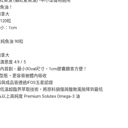
TG 紅魚油 (蝦紅素魚油) -中小型寵物適用
顆魚油！
加拿大
120粒
小：1cm
TG 純魚油 90粒
加拿大
滿意度 4.9 / 5
內首創、最小3Oval尺寸，1cm膠囊餵食方便！
rTG型態，更容易被體內吸收
原料與成品皆通過IFOS五星認證
採用低溫超臨界萃取技術，將原料損傷與酸敗風險降到最低
%以上高純度 Premium Solutex Omega-3 油