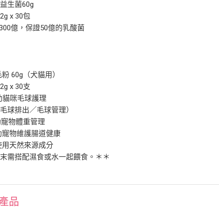
物益生菌60g
g x 30包
300億，保證50億的乳酸菌
毛粉 60g（犬貓用）
g x 30支
幫助貓咪毛球護理
助毛球排出／毛球管理）
幫助寵物體重管理
幫助寵物維護腸道健康
僅使用天然來源成分
粉末需搭配濕食或水一起餵食。＊＊
產品