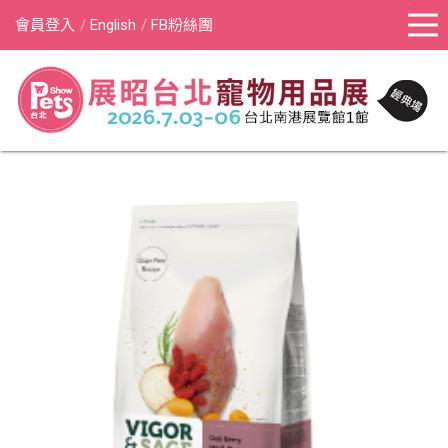
會員登入
English
FB粉絲團