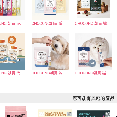
CHOGONG 朝貢 5KM 營養蔬果肉泥系列（14gx4入）
CHOGONG朝貢 營養肉泥 濟州島系列/ 我愛系列 ( 犬貓用 )
CHOGONG 朝貢 營養肉泥 慢燉系列 (犬貓用)
CHOGONG 朝貢 海鮮凍乾系列 (犬貓用)
CHOGONG朝貢 狗狗專區🐶 ( 山羊奶口味潔牙骨/荷蘭山羊奶羊羹 )
CHOGONG朝貢 貓貓專區🐱(Philo主食罐/Sophy貓副食罐/荷蘭山羊奶果凍)
您可能有興趣的產品