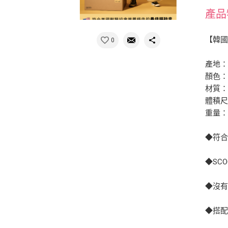
產品
【韓國
0
產地
顏色：
材質：
體積尺寸
重量：約
◆符
◆SC
◆沒有
◆搭配