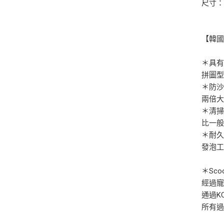
尺寸：
【韓國
＊具
拼圖
＊防
兩倍
＊清
比一般
＊耐
發泡
＊Sc
經過
通過K
所有過