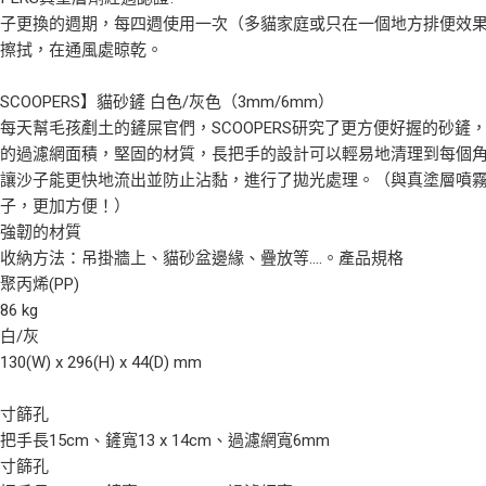
子更換的週期，每四週使用一次（多貓家庭或只在一個地方排便效果
布擦拭，在通風處晾乾。
SCOOPERS】貓砂鏟 白色/灰色（3mm/6mm）
每天幫毛孩剷土的鏟屎官們，SCOOPERS研究了更方便好握的砂鏟
大的過濾網面積，堅固的材質，長把手的設計可以輕易地清理到每個
了讓沙子能更快地流出並防止沾黏，進行了拋光處理。（與真塗層噴
沙子，更加方便！）
巧強韌的材質
收納方法：吊掛牆上、貓砂盆邊緣、疊放等....。產品規格
聚丙烯(PP)
6 kg
白/灰
0(W) x 296(H) x 44(D) mm
尺寸篩孔
把手長15cm、鏟寬13 x 14cm、過濾網寬6mm
尺寸篩孔