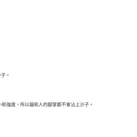
沙子。
大小和強度，所以貓和人的腳掌都不會沾上沙子。