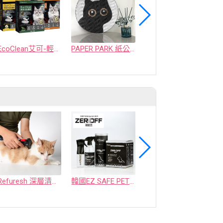
EcoClean艾可-輕量火山礦砂
PAPER PARK 紙公園 雙面貓頭貓抓板
豆腐猫砂
Refuresh 深層清潔寵物廢毛梳
韓國EZ SAFE PET ZEROFF 消臭劑
水魔素【薰衣草除臭】濃縮液【驅蚤蚊】