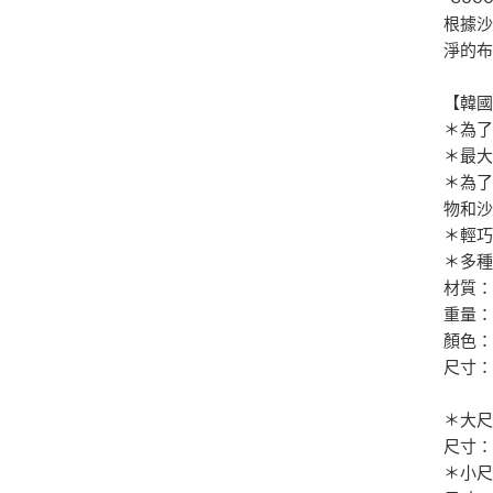
根據沙
淨的
【韓國
＊為了
＊最
＊為
物和
＊輕
＊多種
材質：
重量：8
顏色：
尺寸：13
＊大
尺寸：
＊小