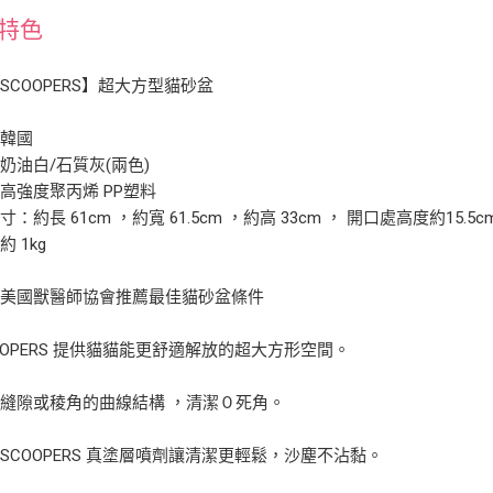
特色
SCOOPERS】超大方型貓砂盆
：韓國
奶油白/石質灰(兩色)
高強度聚丙烯 PP塑料
：約長 61cm ，約寬 61.5cm ，約高 33cm ， 開口處高度約15.5c
 1kg
合美國獸醫師協會推薦最佳貓砂盆條件
OOPERS 提供貓貓能更舒適解放的超大方形空間。
縫隙或稜角的曲線結構 ，清潔０死角。
SCOOPERS 真塗層噴劑讓清潔更輕鬆，沙塵不沾黏。