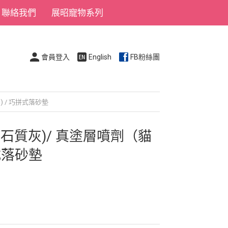
聯絡我們
展昭寵物系列
會員登入
English
FB粉絲團
) / 巧拼式落砂墊
/石質灰)/ 真塗層噴劑（貓
拼式落砂墊