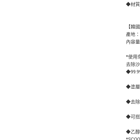
◆材
【韓國
產地
內容量：
*使用
去除
◆99
◆塗層
◆去除
◆可搭
◆乙
*SC