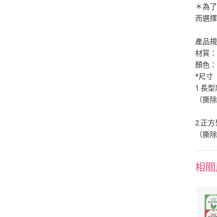
＊為
而選
產品
材質：
顏色
*尺寸
1.長型
（撕除巧
2.正方
（撕除巧
相關