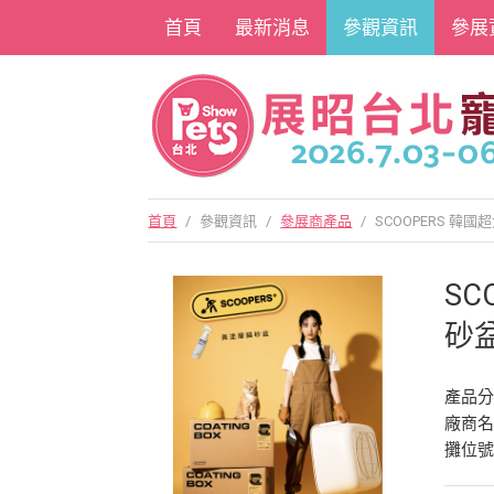
首頁
最新消息
參觀資訊
參展
首頁
/
參觀資訊
/
參展商產品
/
SCOOPERS 韓
SC
砂盆
產品
廠商
攤位號