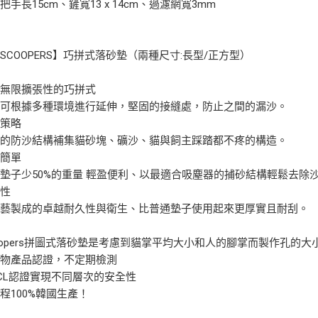
把手長15cm、鏟寬13 x 14cm、過濾網寬3mm
SCOOPERS】巧拼式落砂墊（兩種尺寸:長型/正方型）
有無限擴張性的巧拼式
型可根據多種環境進行延伸，堅固的接縫處，防止之間的漏沙。
沙策略
大的防沙結構補集貓砂塊、礦沙、貓與飼主踩踏都不疼的構造。
掃簡單
墊子少50%的重量 輕盈便利、以最適合吸塵器的捕砂結構輕鬆去除
久性
工藝製成的卓越耐久性與衛生、比普通墊子使用起來更厚實且耐刮。
oopers拼圖式落砂墊是考慮到貓掌平均大小和人的腳掌而製作孔的
寵物產品認證，不定期檢測
CL認證實現不同層次的安全性
程100%韓國生產！