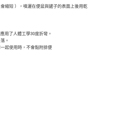
會縮短 ），噴灑在便盆與鏟子的表面上後用乾
，應用了人體工學30度折彎。
角落。
霧一起使用時，不會黏附排便