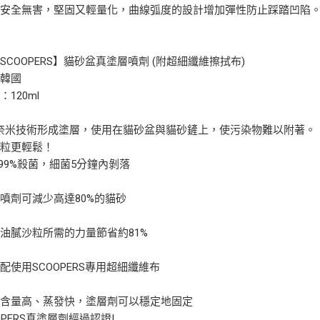
質安全無害，堅固又輕量化，曲線弧度的設計增加彈性防止踩踏凹陷
SCOOPERS】貓砂盆真塗層噴劑 (附超細纖維擦拭布)
：韓國
120ml
奈米技術形成塗層，使用在貓砂盆與貓砂鏟上，使污染物難以附著。
沙粒更輕鬆！
.999%殺菌，細菌5分鐘內剝落
噴劑可減少高達80%的貓砂
油膩沙粒所需的力量節省約81%
配使用SCOOPERS專用超細纖維布
醇含量高、蒸發快，塗層劑可以穩定地固定
OOPERS真塗層劑經過認證!