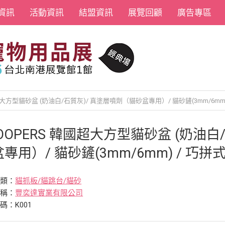
資訊
活動資訊
結盟資訊
展覽回顧
廣告專區
國超大方型貓砂盆 (奶油白/石質灰)/ 真塗層噴劑（貓砂盆專用）/ 貓砂鏟(3mm/6mm
OOPERS 韓國超大方型貓砂盆 (奶油白
專用）/ 貓砂鏟(3mm/6mm) / 巧
分類：
貓抓板/貓跳台/貓砂
名稱：
豐奕達實業有限公司
碼：K001