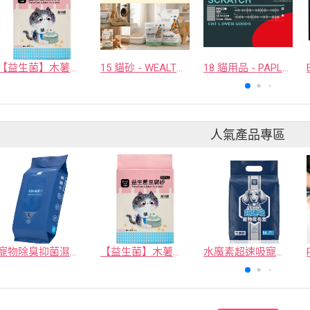
【益生菌】木薯豆腐砂/豆腐砂 (1包最低$119起)抽貓砂機
15 貓砂 - WEALTHY MOGGIE INNOVATION CO., LTD.
18 貓用品 - PAPLUTO CO., LTD
人氣產品專區
寵物除臭抑菌濕紙巾／30抽／無味【4包100】
【益生菌】木薯豆腐砂/豆腐砂 (1包最低$119起)抽貓砂機
水魔素超速吸寵物尿布墊買1送1