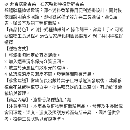
🌿 源杏濾掛香菜｜在家輕鬆種植新鮮香菜
想體驗種植樂趣嗎？源杏濾掛香菜採用便利濾掛設計，開封後
依照說明澆水照護，即可觀察種子發芽與生長過程，適合居
家、辦公室及親子種植體驗。
【商品特色】✔ 濾掛式種植設計✔ 操作簡單，容易上手✔ 可觀
察植物生長過程✔ 適合居家綠化與園藝體驗✔ 親子共同種植好
選擇
【種植方式】
1. 將濾掛包固定於容器邊緣。
2. 加入適量清水保持介質濕潤。
3. 放置於通風且有散射光的環境。
4. 依環境溫度及濕度不同，發芽時間略有差異。
【移盆建議】當幼苗長出數片葉子且根系逐漸發展後，建議移
植至花盆或種植容器中，提供較充足的生長空間，有助於後續
栽培與管理。
【商品內容】• 濾掛香菜種植組 1組
【注意事項】• 本商品為植物種植體驗用品。• 發芽及生長狀況
會因環境、溫度、濕度及照護方式而有所差異。• 圖片僅供參
考，植物生長狀態以實際為準。