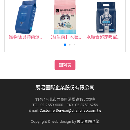
寵物除臭抑菌濕紙巾／30抽／無味【4包100】
【益生菌】木薯豆腐砂/豆腐砂 (1包最低$119起)抽貓砂機
水魔素超速吸寵物尿布墊買1送1
回列表
展昭國際企業股份有限公司
11494台北市內湖區港墘路185號3樓
TEL: 02-2659-6000 FAX: 02-8753-6256
Email:
CustomerService@chanchao.com.tw
Copyright & web design by
展昭國際企業