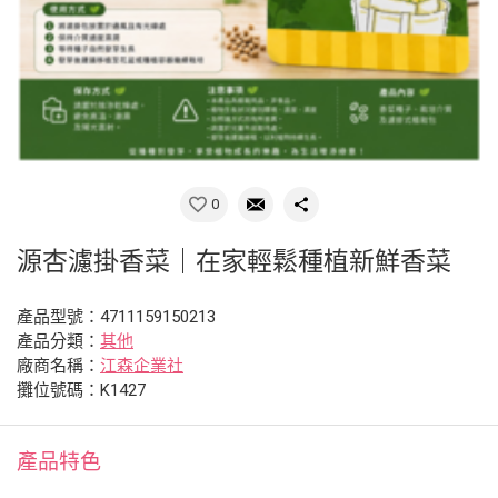
0
源杏濾掛香菜｜在家輕鬆種植新鮮香菜
產品型號：4711159150213
產品分類：
其他
廠商名稱：
江森企業社
攤位號碼：K1427
產品特色