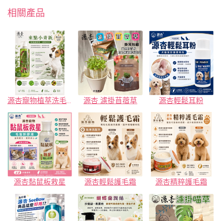
相關產品
源杏寵物植萃洗毛精-來點小青新
源杏 濾掛苜蓿草
源杏輕鬆耳粉
源杏黏鼠板救星
源杏輕鬆護毛霜
源杏精粹護毛霜