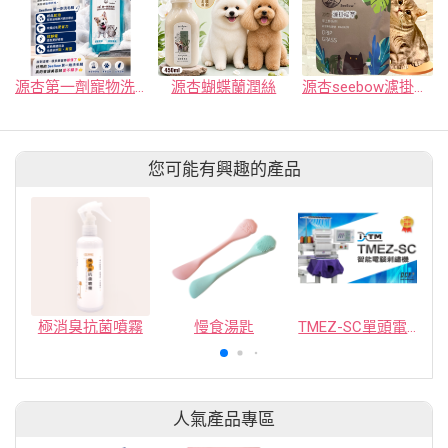
源杏第一劑寵物洗毛精
源杏蝴蝶蘭潤絲
源杏seebow濾掛喵草
您可能有興趣的產品
極消臭抗菌噴霧
慢食湯匙
TMEZ-SC單頭電腦刺繡機
人氣產品專區