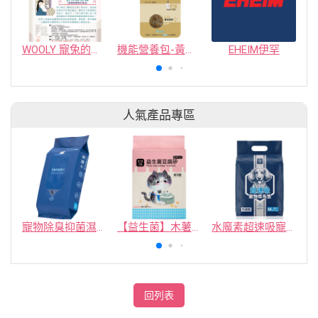
WOOLY 寵兔的活力源&源之源(高濃度機能性食品)
機能營養包-黃金蔬果（腸胃守護）
EHEIM伊罕
人氣產品專區
寵物除臭抑菌濕紙巾／30抽／無味【4包100】
【益生菌】木薯豆腐砂/豆腐砂 (1包最低$119起)抽貓砂機
水魔素超速吸寵物尿布墊買1送1
回列表