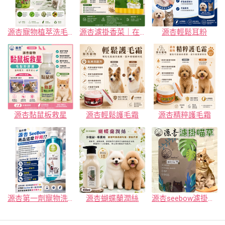
源杏寵物植萃洗毛精-來點小青新
源杏濾掛香菜｜在家輕鬆種植新鮮香菜
源杏輕鬆耳粉
源杏黏鼠板救星
源杏輕鬆護毛霜
源杏精粹護毛霜
源杏第一劑寵物洗毛精
源杏蝴蝶蘭潤絲
源杏seebow濾掛喵草