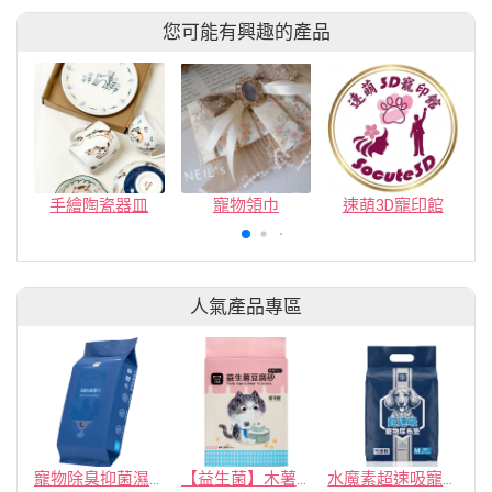
您可能有興趣的產品
手繪陶瓷器皿
寵物領巾
速萌3D寵印館
人氣產品專區
寵物除臭抑菌濕紙巾／30抽／無味【4包100】
【益生菌】木薯豆腐砂/豆腐砂 (1包最低$119起)抽貓砂機
水魔素超速吸寵物尿布墊買1送1