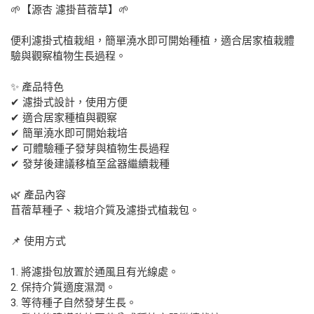
🌱【源杏 濾掛苜蓿草】🌱
便利濾掛式植栽組，簡單澆水即可開始種植，適合居家植栽體
驗與觀察植物生長過程。
✨ 產品特色
✔ 濾掛式設計，使用方便
✔ 適合居家種植與觀察
✔ 簡單澆水即可開始栽培
✔ 可體驗種子發芽與植物生長過程
✔ 發芽後建議移植至盆器繼續栽種
🌿 產品內容
苜蓿草種子、栽培介質及濾掛式植栽包。
📌 使用方式
1. 將濾掛包放置於通風且有光線處。
2. 保持介質適度濕潤。
3. 等待種子自然發芽生長。