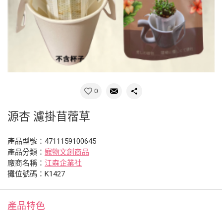
0
源杏 濾掛苜蓿草
產品型號：4711159100645
產品分類：
寵物文創商品
廠商名稱：
江森企業社
攤位號碼：K1427
產品特色