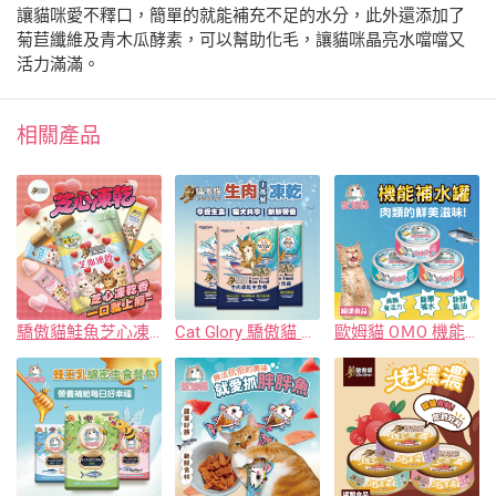
讓貓咪愛不釋口，簡單的就能補充不足的水分，此外還添加了
菊苣纖維及青木瓜酵素，可以幫助化毛，讓貓咪晶亮水噹噹又
活力滿滿。
相關產品
驕傲貓鮭魚芝心凍乾
Cat Glory 驕傲貓 貓犬共享生肉凍乾主食餐
歐姆貓 OＭO 機能補水罐