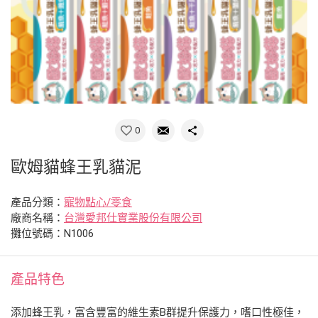
0
歐姆貓蜂王乳貓泥
產品分類：
寵物點心/零食
廠商名稱：
台灣愛邦仕實業股份有限公司
攤位號碼：N1006
產品特色
添加蜂王乳，富含豐富的維生素B群提升保護力，嗜口性極佳，