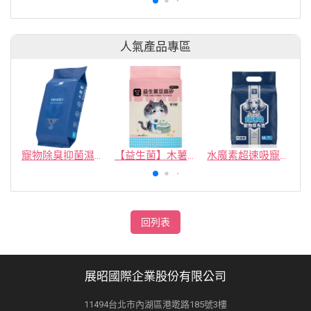
人氣產品專區
寵物除臭抑菌濕紙巾／30抽／無味【4包100】
【益生菌】木薯豆腐砂/豆腐砂 (1包最低$119起)抽貓砂機
水魔素超速吸寵物尿布墊買1送1
回列表
展昭國際企業股份有限公司
11494台北市內湖區港墘路185號3樓