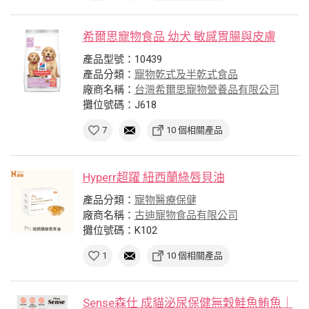
希爾思寵物食品 幼犬 敏感胃腸與皮膚
產品型號：10439
產品分類：
寵物乾式及半乾式食品
廠商名稱：
台灣希爾思寵物營養品有限公司
攤位號碼：J618
7
10 個相關產品
Hyperr超躍 紐西蘭綠唇貝油
產品分類：
寵物醫療保健
廠商名稱：
古迪寵物食品有限公司
攤位號碼：K102
1
10 個相關產品
Sense森仕 成貓泌尿保健無穀鮭魚鮪魚｜