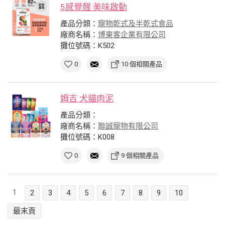
5感覺醒 美味啟動
產品分類：
寵物乾式及半乾式食品
廠商名稱：
博東客企業有限公司
攤位號碼：K502
0
10 個相關產品
姆吉 犬貓肉泥
產品分類：
廠商名稱：
聯誠寵物有限公司
攤位號碼：K008
0
9 個相關產品
1
2
3
4
5
6
7
8
9
10
最末頁