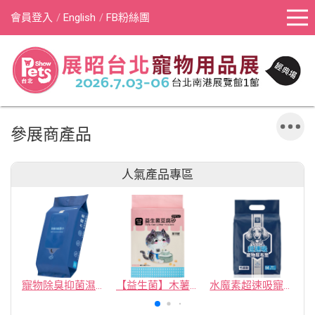
會員登入
English
FB粉絲團
參展商產品
人氣產品專區
寵物除臭抑菌濕紙巾／30抽／無味【4包100】
【益生菌】木薯豆腐砂/豆腐砂 (1包最低$119起)抽貓砂機
水魔素超速吸寵物尿布墊買1送1