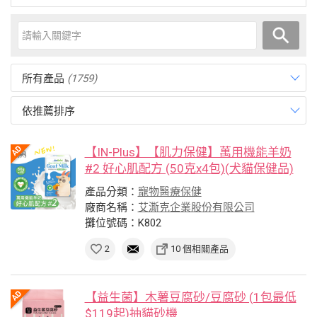
所有產品
(1759)
依推薦排序
【IN-Plus】【肌力保健】萬用機能羊奶
#2 好心肌配方 (50克x4包)(犬貓保健品)
產品分類：
寵物醫療保健
廠商名稱：
艾澌克企業股份有限公司
攤位號碼：K802
2
10 個相關產品
【益生菌】木薯豆腐砂/豆腐砂 (1包最低
$119起)抽貓砂機