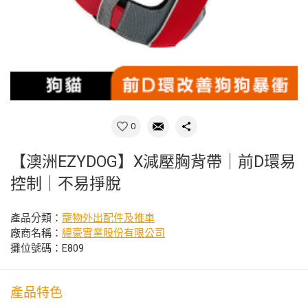
0
【澳洲EZYDOG】X減壓胸背帶｜前D環易
控制｜不易掙脫
產品分類：
寵物外出配件及推車
廠商名稱：
緯豪實業股份有限公司
攤位號碼：E809
產品特色