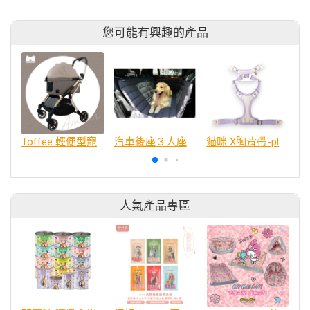
您可能有興趣的產品
Toffee 輕便型寵物推車 - 琥珀棕 Amber
汽車後座３人座防髒墊
貓咪 X胸背帶-plus粉霧紫
人氣產品專區