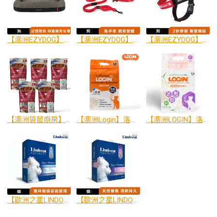
【澳洲EZYDOG】二合一Calm Elite舒壓恆溫記憶寵物床(送客製化側貼1片)｜記憶散熱層｜防水層｜四邊圓角包覆
【澳洲EZYDOG】零拉力跑步牽繩210cm｜主人不費力｜狗狗不拉傷
【澳洲EZYDOG】秒穿胸背帶 (專屬側貼)
【澳洲袋鼠廚房】 野生袋鼠無添加零食 50g±5g/包 100%澳洲袋鼠肉
【澳洲Login】洛格凝結升級稻殼珍珠砂1.5mm
【澳洲LOGIN】洛格強效除臭稻殼貓砂1.5mm
【歐洲之星LINDOCAT】歐洲之星雙效除臭城市礦砂0.5-2.5mm
【歐洲之星LINDOCAT】歐洲之星清香活性碳城市礦砂0.5-2.5mm