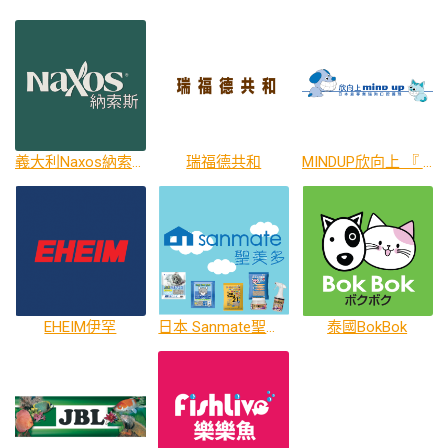
義大利Naxos納索斯
瑞福德共和
MINDUP欣向上 『 最專業貓狗口腔護理』
EHEIM伊罕
日本 Sanmate聖美多 貓砂、消臭劑
泰國BokBok