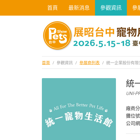
首頁
最新消息
參觀資訊
參
首頁
/
參觀資訊
/
參展商列表
/
統一企業股份有限
統
UNI-P
廠商
攤位號
公司