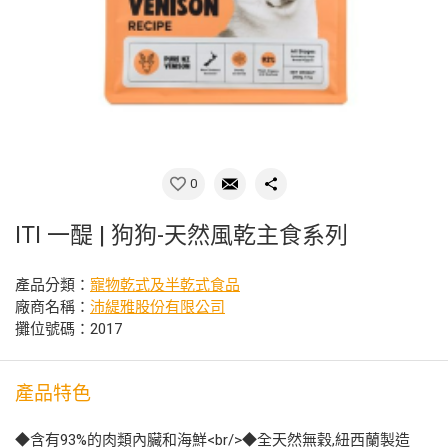
0
ITI 一醍 | 狗狗-天然風乾主食系列
產品分類：
寵物乾式及半乾式食品
廠商名稱：
沛緹雅股份有限公司
攤位號碼：2017
產品特色
◆含有93%的肉類內臟和海鮮<br/>◆全天然無穀,紐西蘭製造