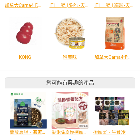
加拿大Carna4卡娜芙‧狗狗系列
ITI 一醍 | 狗狗-天然風乾零食系列
ITI 一醍 | 貓咪-天然風乾零食系列
KONG
唯美味
加拿大Carna4卡娜芙‧貓咪系列
您可能有興趣的產品
開放農場 - 凍乾無穀寵糧 - 野撈三鮮魚 - 全齡犬
愛米兔®極選寵食 - 兔兔好骨力配方
極寵宴 - 生食冷凍乾燥貓狗飼料