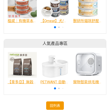
植感｜有機草本機能主食罐｜舒活雞牛 80g
【Qmeat】犬/貓肉蓉主食罐
獸研所貓咪舒壓泌尿保養主食罐80g
人氣產品專區
【拿多亞】無穀低敏 犬糧
PETWANT 自動感應無線寵物飲水機 W4-L
寵物智能烘毛機75L
回列表