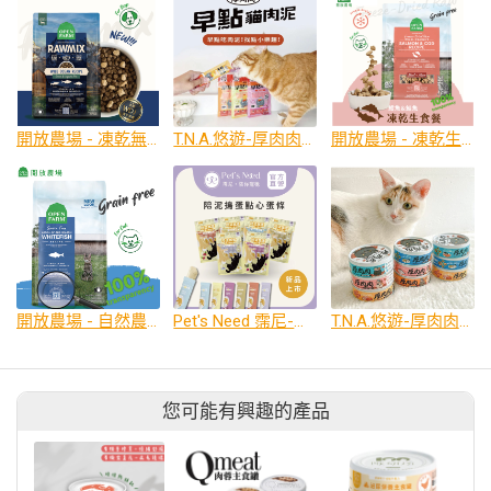
開放農場 - 凍乾無穀寵糧 - 野撈三鮮魚 - 全齡犬
T.N.A.悠遊-厚肉肉早點貓肉泥
開放農場 - 凍乾生食系列 - 雙鮮鮭鱈主食餐 - 全齡貓
開放農場 - 自然農選無穀寵糧 -野撈季節白魚 - 全齡貓
Pet's Need 霈尼-陪泥搗蛋點心蛋條
T.N.A.悠遊-厚肉肉營養主食貓罐
您可能有興趣的產品