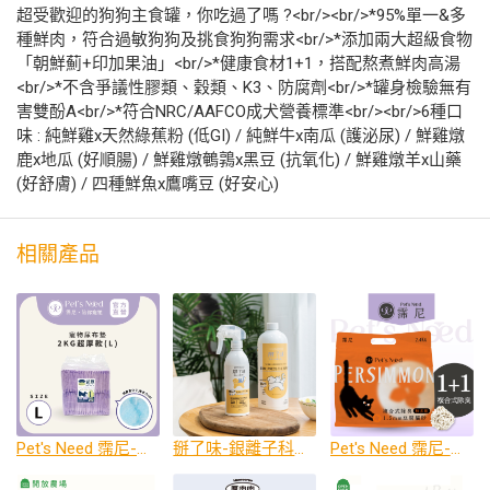
超受歡迎的狗狗主食罐，你吃過了嗎 ?<br/><br/>*95%單一&多
種鮮肉，符合過敏狗狗及挑食狗狗需求<br/>*添加兩大超級食物
「朝鮮薊+印加果油」<br/>*健康食材1+1，搭配熬煮鮮肉高湯
<br/>*不含爭議性膠類、穀類、K3、防腐劑<br/>*罐身檢驗無有
害雙酚A<br/>*符合NRC/AAFCO成犬營養標準<br/><br/>6種口
味 : 純鮮雞x天然綠蕉粉 (低GI) / 純鮮牛x南瓜 (護泌尿) / 鮮雞燉
鹿x地瓜 (好順腸) / 鮮雞燉鵪鶉x黑豆 (抗氧化) / 鮮雞燉羊x山藥
(好舒膚) / 四種鮮魚x鷹嘴豆 (好安心)
相關產品
Pet's Need 霈尼-重磅超厚款尿布墊
掰了味-銀離子科學環境除臭噴霧
Pet's Need 霈尼-複合式除臭豆腐貓砂