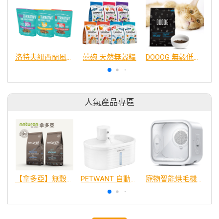
洛特夫紐西蘭風乾主食犬糧
囍碗 天然無榖糧
DOOOG 無穀低敏貓糧 2.27KG
人氣產品專區
【拿多亞】無穀低敏 犬糧
PETWANT 自動感應無線寵物飲水機 W4-L
寵物智能烘毛機75L