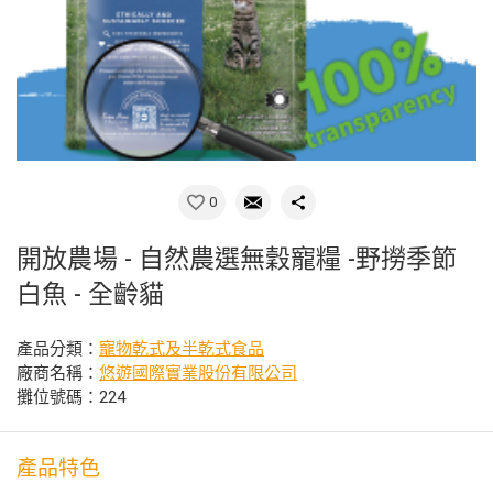
0
開放農場 - 自然農選無穀寵糧 -野撈季節
白魚 - 全齡貓
產品分類：
寵物乾式及半乾式食品
廠商名稱：
悠遊國際實業股份有限公司
攤位號碼：224
產品特色