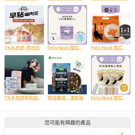
T.N.A.悠遊-厚肉肉早點貓肉泥
Pet's Need 霈尼-重磅超厚款尿布墊
Pet's Need 霈尼-複合式除臭豆腐貓砂
T.N.A.悠遊狗狗說 Tasty! 犬用主食罐
開放農場 - 凍乾無穀寵糧 - 野撈三鮮魚 - 全齡犬
Pet's Need 霈尼-陪泥搗蛋點心蛋條
您可能有興趣的產品