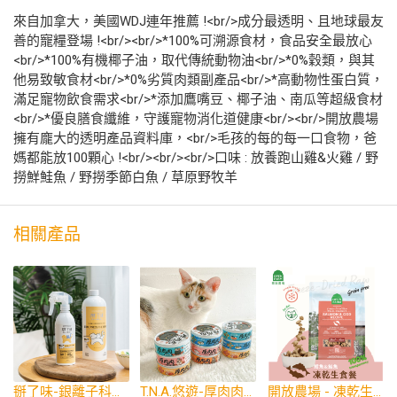
來自加拿大，美國WDJ連年推薦 !<br/>成分最透明、且地球最友
善的寵糧登場 !<br/><br/>*100%可溯源食材，食品安全最放心
<br/>*100%有機椰子油，取代傳統動物油<br/>*0%穀類，與其
他易致敏食材<br/>*0%劣質肉類副產品<br/>*高動物性蛋白質，
滿足寵物飲食需求<br/>*添加鷹嘴豆、椰子油、南瓜等超級食材
<br/>*優良膳食纖維，守護寵物消化道健康<br/><br/>開放農場
擁有龐大的透明產品資料庫，<br/>毛孩的每的每一口食物，爸
媽都能放100顆心 !<br/><br/><br/>口味 : 放養跑山雞&火雞 / 野
撈鮮鮭魚 / 野撈季節白魚 / 草原野牧羊
相關產品
掰了味-銀離子科學環境除臭噴霧
T.N.A.悠遊-厚肉肉營養主食貓罐
開放農場 - 凍乾生食系列 - 雙鮮鮭鱈主食餐 - 全齡貓