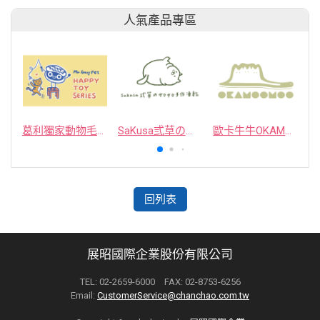
人氣產品專區
葛利獨家動物毛逗貓棒
SaKusa弎草のサクサク手作凍乾
歐卡牛牛OKAMOOMOO 貓草包
回列表
展昭國際企業股份有限公司
TEL: 02-2659-6000 FAX: 02-8753-6256
Email:
CustomerService@chanchao.com.tw