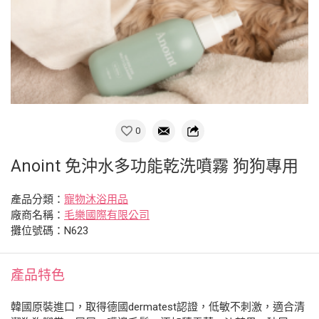
0
Anoint 免沖水多功能乾洗噴霧 狗狗專用
產品分類：
寵物沐浴用品
廠商名稱：
毛樂國際有限公司
攤位號碼：N623
產品特色
韓國原裝進口，取得德國dermatest認證，低敏不刺激，適合清