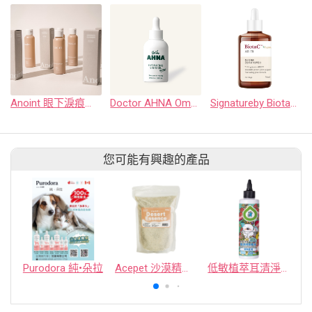
Anoint 眼下淚痕清潔液
Doctor AHNA Omega 3-6-9保養精華油
Signatureby BiotaC AR-78 狗狗關節玻尿酸保養液
您可能有興趣的產品
Purodora 純•朵拉
Acepet 沙漠精華浴砂
低敏植萃耳清淨200ml｜ECOCERT認證