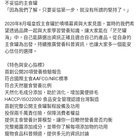
不妥協的主食罐
「因為我們了解，只要妥協第一步，就沒有所謂的堅持了。」
2020年8月喵皇奴主食罐於嘖嘖募資與大家見面，當時的我們希
望透過品牌一起與大家學習營養知識，讓大家能在「茫茫罐
海」中，自己能篩選出資訊正確且適合自己的產品。從自身的
主食罐為出發，持續推廣營養科普資訊，也讓大家多一個能安
心信任的選擇。
《特色與安心指標》
首創公開20項營養檢驗報告
符合國際主食AAFCO/NRC標準
符合天然獵食營養比例
天然化毛成分添加，助於消化、增加糞便排毛
HACCP/ISO22000 食品安全管理認證台灣製造
首創完整公開主食罐製程設備及功用
投保兩千萬責任險，保障消費者權益
提供主食營養計算模型，讓你一目瞭然營養是否均衡
完整揭露添加成分，並帶你了解每項添加物的功用
寵物食品科普頻道，提供多元的資訊討論