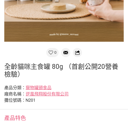
0
全齡貓咪主食罐 80g （首創公開20營養
檢驗）
產品分類：
寵物罐頭食品
廠商名稱：
逆風飛翔股份有限公司
攤位號碼：N201
產品特色