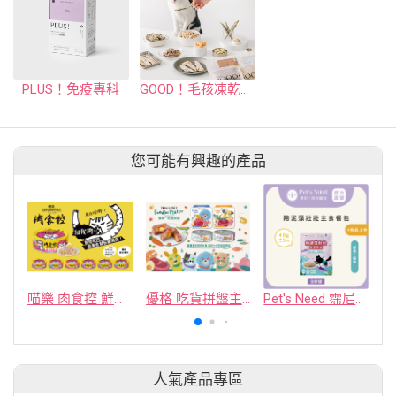
PLUS！免疫專科
GOOD！毛孩凍乾小零嘴（10 種口味）
您可能有興趣的產品
喵樂 肉食控 鮮肉湯罐 系列
優格 吃貨拼盤主食罐 系列
Pet's Need 霈尼-陪泥藻壯壯主食貓餐包 (鰹魚+鮭魚) (嫩嫩護膚)
人氣產品專區