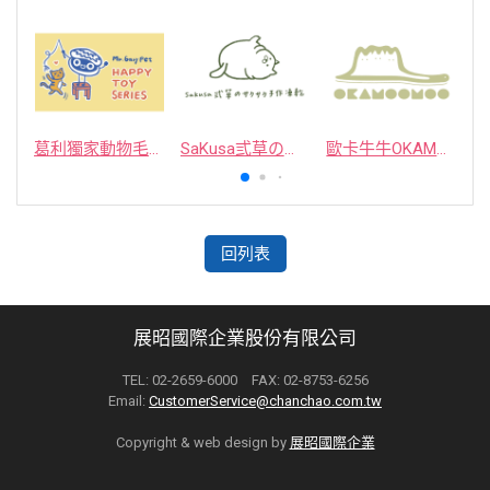
葛利獨家動物毛逗貓棒
SaKusa弎草のサクサク手作凍乾
歐卡牛牛OKAMOOMOO 貓草包
回列表
展昭國際企業股份有限公司
TEL: 02-2659-6000 FAX: 02-8753-6256
Email:
CustomerService@chanchao.com.tw
Copyright & web design by
展昭國際企業