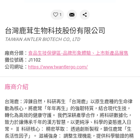
1
台灣鹿茸生物科技股份有限公司
TAIWAN ANTLER BIOTECH CO., LTD
廠商分類：
食品生技保健區-品牌形象體驗、上市新產品展售
攤位號碼：J1102
公司網址：
https://www.twantlergo.com/
廠商介紹
台灣鹿：淬鍊自然，科研再生 「台灣鹿」以原生鹿種的生命律
動為核心，將鹿茸「年年再生」的強韌特質，結合現代生技，
轉化為高效的健康守護。 我們深耕產學合作，將科研數據化，
致力於讓傳承千年的漢方智慧，以更純淨、科學的姿態進入日
常。 🧬 科研核心： 精密萃取： 透過創新製程，鎖住鹿茸「生
長活性因子」。 滋補強身： 調整生理機能，提供科學驗證的精