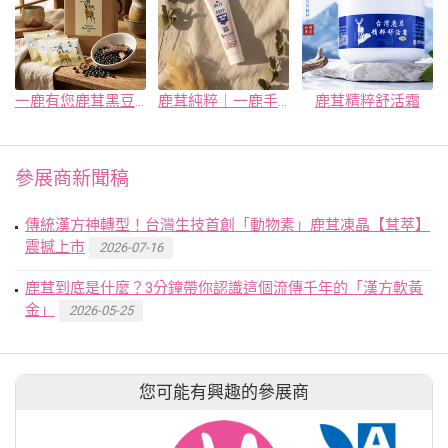
一鹿有您鹿茸黑豆茶
鹿茸純粹｜一鹿手護
鹿茸精粹舒活霜
參展商新聞稿
傳統漢方神轉型！台灣生技首創「動物素」鹿茸凍晶【茸萃】
震撼上市
2026-07-16
鹿茸到底是什麼？3分鐘帶你認識這個流傳千年的「漢方軟黃
金」
2026-05-25
您可能有興趣的參展商